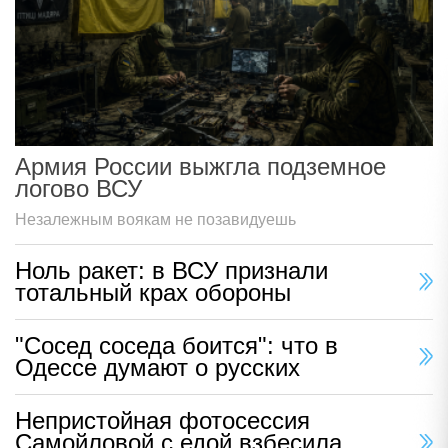
Армия России выжгла подземное
логово ВСУ
Незалежным воякам не позавидуешь
Ноль ракет: в ВСУ признали
тотальный крах обороны
"Сосед соседа боится": что в
Одессе думают о русских
Непристойная фотосессия
Самойловой с едой взбесила