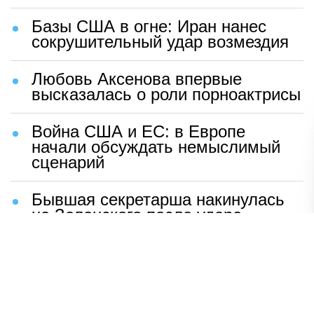
Базы США в огне: Иран нанес
сокрушительный удар возмездия
Любовь Аксенова впервые
высказалась о роли порноактрисы
Война США и ЕС: в Европе
начали обсуждать немыслимый
сценарий
Бывшая секретарша накинулась
на Зеленского после удара
возмездия ВС РФ
В Москве назвали ключевой
фактор завершения СВО