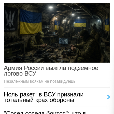
Армия России выжгла подземное
логово ВСУ
Незалежным воякам не позавидуешь
Ноль ракет: в ВСУ признали
тотальный крах обороны
"Сосед соседа боится": что в