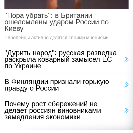
"Пора убрать": в Британии
ошеломлены ударом России по
Киеву
Европейцы активно делятся своими мнениями
"Дурить народ": русская разведка
раскрыла коварный замысел ЕС
по Украине
В Финляндии признали горькую
правду о России
Почему рост сбережений не
делает россиян виновниками
замедления экономики