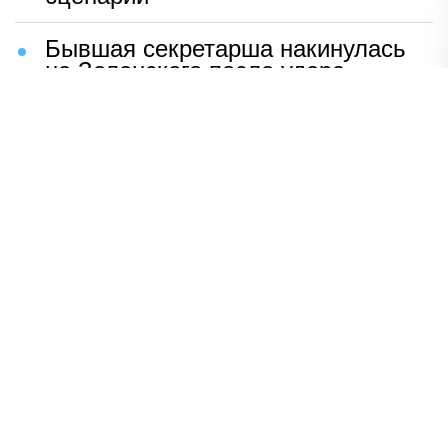
Бывшая секретарша накинулась
на Зеленского после удара
возмездия ВС РФ
В Москве назвали ключевой
фактор завершения СВО
Мерц жаждет войны с Россией:
раскрыто — зачем
Иран разгромил логово
американцев
НАВЕРХ
ПОЛНАЯ ВЕРСИЯ
Политика
Шоу-бизнес
Сад и огород
Экономика