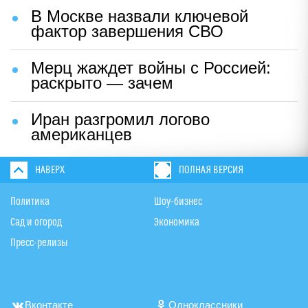
В Москве назвали ключевой
фактор завершения СВО
Мерц жаждет войны с Россией:
раскрыто — зачем
Иран разгромил логово
американцев
НАВЕРХ
ПОЛНАЯ ВЕРСИЯ
Политика
Шоу-бизнес
Сад и огород
Экономика
Пресс-релизы
Вконтакте
Одноклассники