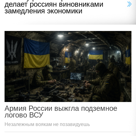
делает россиян виновниками
замедления экономики
Армия России выжгла подземное
логово ВСУ
Незалежным воякам не позавидуешь