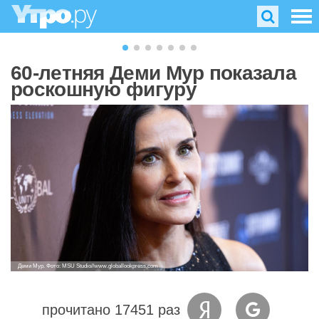
60-летняя Деми Мур показала
роскошную фигуру
Деми Мур. Фото: MSU Studio//www.globallookpress.com
прочитано 17451 раз