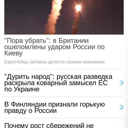
"Пора убрать": в Британии
ошеломлены ударом России по
Киеву
Европейцы активно делятся своими мнениями
"Дурить народ": русская разведка
раскрыла коварный замысел ЕС
по Украине
В Финляндии признали горькую
правду о России
Почему рост сбережений не