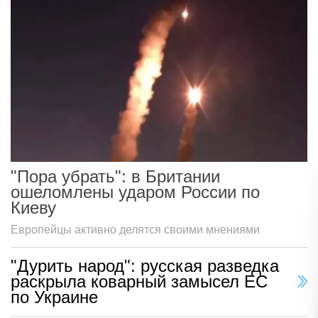
"Пора убрать": в Британии
ошеломлены ударом России по
Киеву
Европейцы активно делятся своими мнениями
"Дурить народ": русская разведка
раскрыла коварный замысел ЕС
по Украине