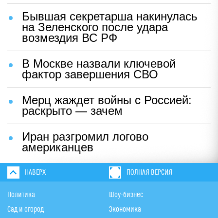
Бывшая секретарша накинулась
на Зеленского после удара
возмездия ВС РФ
В Москве назвали ключевой
фактор завершения СВО
Мерц жаждет войны с Россией:
раскрыто — зачем
Иран разгромил логово
американцев
НАВЕРХ
ПОЛНАЯ ВЕРСИЯ
Политика
Шоу-бизнес
Сад и огород
Экономика