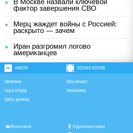
В Москве назвали ключевой
фактор завершения СВО
Мерц жаждет войны с Россией:
раскрыто — зачем
Иран разгромил логово
американцев
НАВЕРХ
ПОЛНАЯ ВЕРСИЯ
Политика
Шоу-бизнес
Сад и огород
Экономика
Пресс-релизы
Вконтакте
Одноклассники