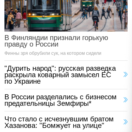
В Финляндии признали горькую
правду о России
Финны зря обрубили сук, на котором сидели
"Дурить народ": русская разведка
раскрыла коварный замысел ЕС
по Украине
В России разделались с бизнесом
предательницы Земфиры*
Что стало с исчезнувшим братом
Хазанова: "Бомжует на улице"