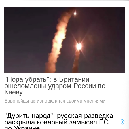
"Пора убрать": в Британии
ошеломлены ударом России по
Киеву
Европейцы активно делятся своими мнениями
"Дурить народ": русская разведка
раскрыла коварный замысел ЕС
по Украине