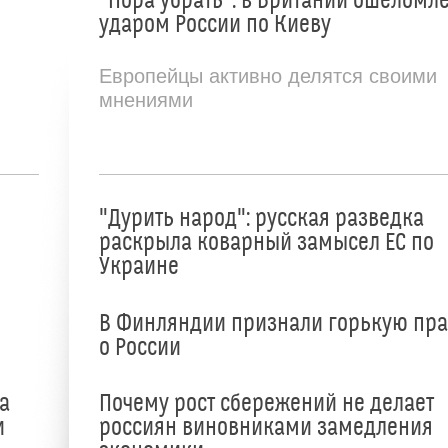
"Пора убрать": в Британии ошеломл
ударом России по Киеву
Европейцы активно делятся своими
мнениями
"Дурить народ": русская разведка
раскрыла коварный замысел ЕС по
Украине
В Финляндии признали горькую пр
о России
а
Почему рост сбережений не делает
и
россиян виновниками замедления