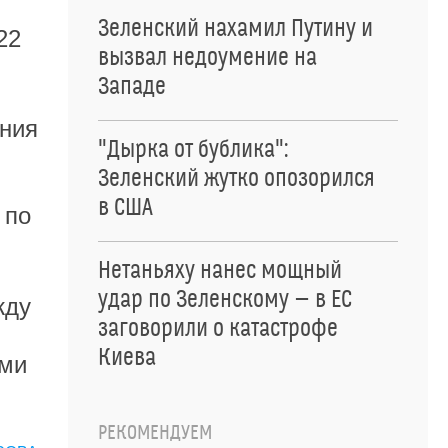
Зеленский нахамил Путину и
22
вызвал недоумение на
Западе
ения
"Дырка от бублика":
Зеленский жутко опозорился
в США
 по
Нетаньяху нанес мощный
удар по Зеленскому — в ЕС
жду
заговорили о катастрофе
Киева
ыми
РЕКОМЕНДУЕМ