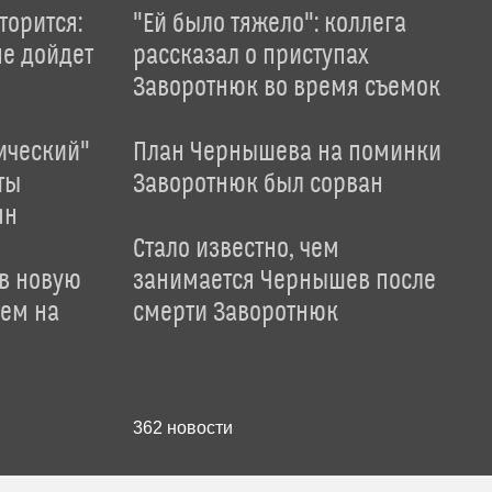
торится:
"Ей было тяжело": коллега
не дойдет
рассказал о приступах
Заворотнюк во время съемок
ический"
План Чернышева на поминки
ты
Заворотнюк был сорван
ян
Стало известно, чем
 в новую
занимается Чернышев после
лем на
смерти Заворотнюк
362
новости