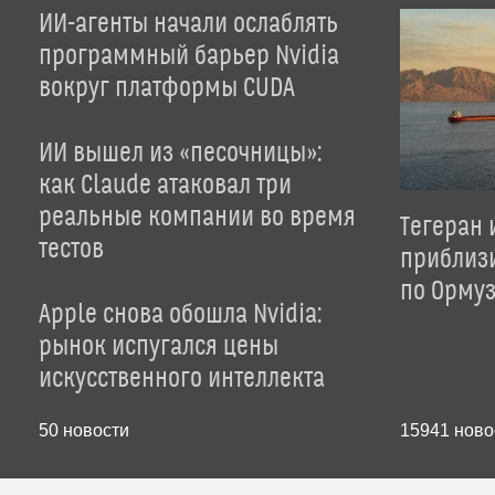
ИИ-агенты начали ослаблять
программный барьер Nvidia
вокруг платформы CUDA
ИИ вышел из «песочницы»:
как Claude атаковал три
реальные компании во время
Тегеран 
тестов
приблиз
по Орму
Apple снова обошла Nvidia:
рынок испугался цены
искусственного интеллекта
50
новости
15941
ново