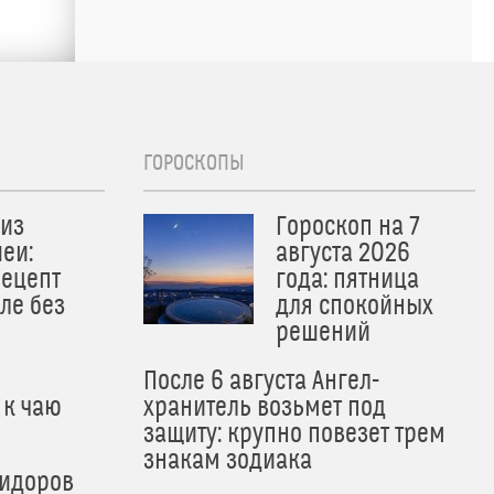
ГОРОСКОПЫ
из
Гороскоп на 7
еи:
августа 2026
рецепт
года: пятница
ле без
для спокойных
решений
После 6 августа Ангел-
 к чаю
хранитель возьмет под
защиту: крупно повезет трем
знакам зодиака
мидоров