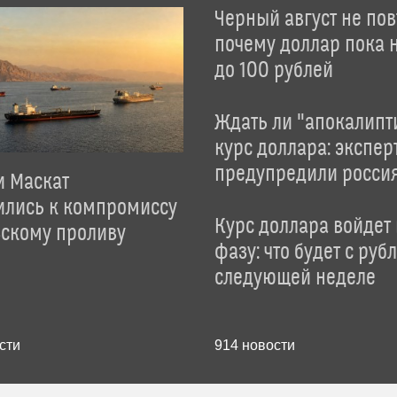
Черный август не пов
почему доллар пока 
до 100 рублей
Ждать ли "апокалипт
курс доллара: экспер
предупредили росси
и Маскат
ились к компромиссу
Курс доллара войдет
зскому проливу
фазу: что будет с руб
следующей неделе
сти
914
новости