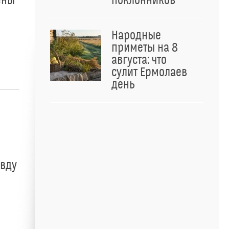
ены
поклонников
Народные
приметы на 8
августа: что
сулит Ермолаев
день
авду