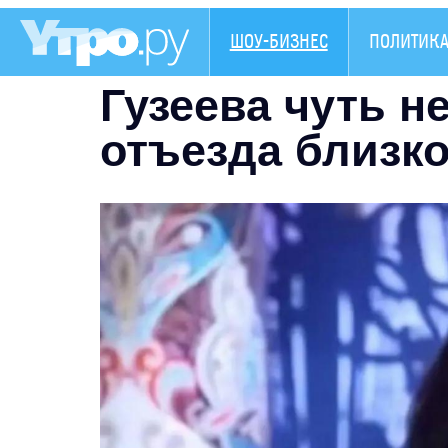
ШОУ-БИЗНЕС
ПОЛИТИК
Гузеева чуть н
отъезда близко