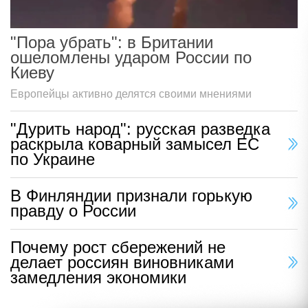
"Пора убрать": в Британии
ошеломлены ударом России по
Киеву
Европейцы активно делятся своими мнениями
"Дурить народ": русская разведка
раскрыла коварный замысел ЕС
по Украине
В Финляндии признали горькую
правду о России
Почему рост сбережений не
делает россиян виновниками
замедления экономики