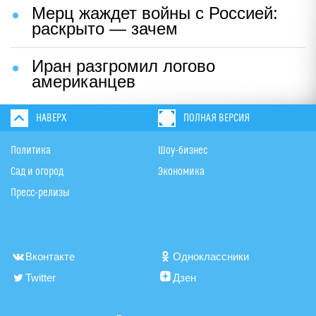
Мерц жаждет войны с Россией:
раскрыто — зачем
Иран разгромил логово
американцев
НАВЕРХ
ПОЛНАЯ ВЕРСИЯ
Политика
Шоу-бизнес
Сад и огород
Экономика
Пресс-релизы
Вконтакте
Одноклассники
Twitter
Дзен