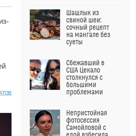
Шашлык из
свиной шеи:
из-
сочный рецепт
на мангале без
суеты
Сбежавший в
ей
США Цекало
столкнулся с
большими
проблемами
АТОВ
Непристойная
фотосессия
Самойловой с
едой взбесила