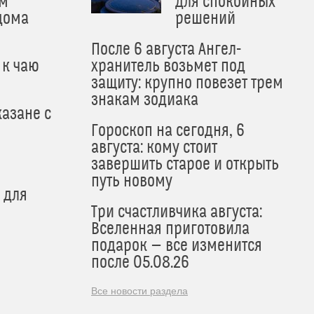
м
для спокойных
дома
решений
После 6 августа Ангел-
 к чаю
хранитель возьмет под
защиту: крупно повезет трем
знакам зодиака
азане с
Гороскоп на сегодня, 6
августа: кому стоит
завершить старое и открыть
путь новому
 для
Три счастливчика августа:
Вселенная приготовила
подарок — все изменится
после 05.08.26
Все новости раздела