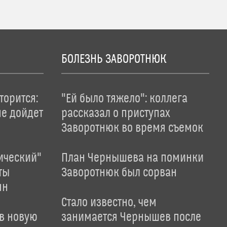
БОЛЕЗНЬ ЗАВОРОТНЮК
торится:
"Ей было тяжело": коллега
не дойдет
рассказал о приступах
Заворотнюк во время съемок
ический"
План Чернышева на поминки
ты
Заворотнюк был сорван
ян
Стало известно, чем
 в новую
занимается Чернышев после