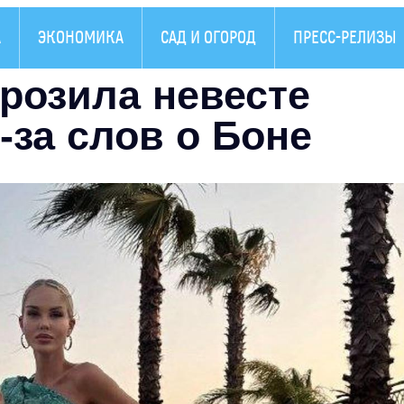
А
ЭКОНОМИКА
САД И ОГОРОД
ПРЕСС-РЕЛИЗЫ
розила невесте
-за слов о Боне