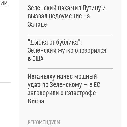
рии
Зеленский нахамил Путину и
вызвал недоумение на
Западе
"Дырка от бублика":
Зеленский жутко опозорился
в США
Нетаньяху нанес мощный
удар по Зеленскому — в ЕС
заговорили о катастрофе
Киева
РЕКОМЕНДУЕМ