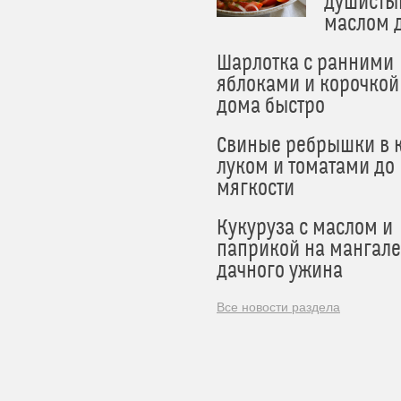
душисты
маслом 
Шарлотка с ранними
яблоками и корочкой
дома быстро
Свиные ребрышки в к
луком и томатами до
мягкости
Кукуруза с маслом и
паприкой на мангале
дачного ужина
Все новости раздела