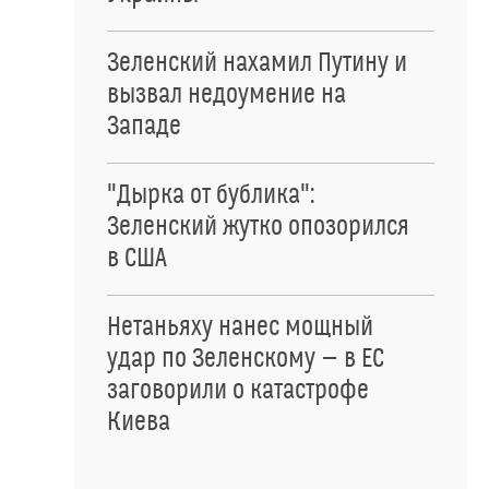
Зеленский нахамил Путину и
вызвал недоумение на
Западе
"Дырка от бублика":
Зеленский жутко опозорился
в США
Нетаньяху нанес мощный
удар по Зеленскому — в ЕС
заговорили о катастрофе
Киева