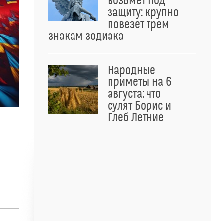
возьмет под
защиту: крупно
повезет трем
знакам зодиака
Народные
приметы на 6
августа: что
сулят Борис и
Глеб Летние