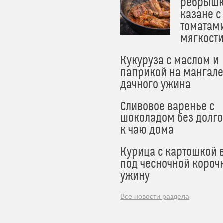
ребрышк
казане с
томатам
мягкост
Кукуруза с маслом и
паприкой на мангале
дачного ужина
Сливовое варенье с
шоколадом без долго
к чаю дома
Курица с картошкой 
под чесночной короч
ужину
Все новости раздела