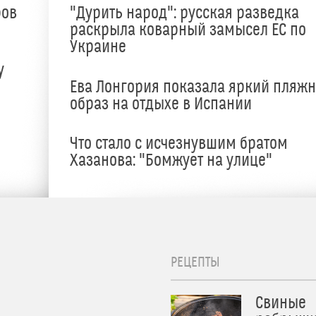
ров
"Дурить народ": русская разведка
раскрыла коварный замысел ЕС по
Украине
у
Ева Лонгория показала яркий пляж
образ на отдыхе в Испании
Что стало с исчезнувшим братом
Хазанова: "Бомжует на улице"
РЕЦЕПТЫ
Свиные