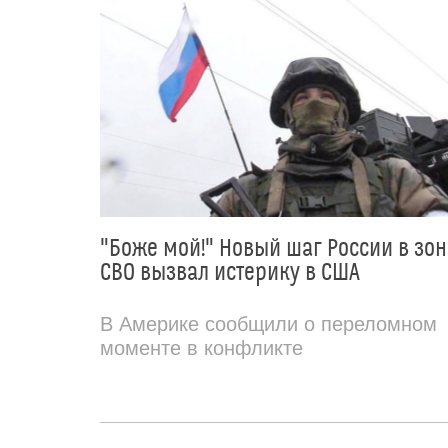
"Боже мой!" Новый шаг России в зон
СВО вызвал истерику в США
В Америке сообщили о переломном
моменте в конфликте