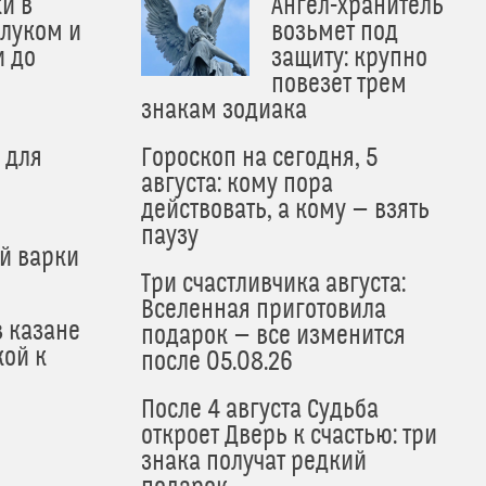
и в
Ангел-хранитель
 луком и
возьмет под
и до
защиту: крупно
и
повезет трем
знакам зодиака
 для
Гороскоп на сегодня, 5
августа: кому пора
действовать, а кому — взять
паузу
й варки
Три счастливчика августа:
Вселенная приготовила
в казане
подарок — все изменится
кой к
после 05.08.26
После 4 августа Судьба
откроет Дверь к счастью: три
знака получат редкий