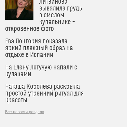
Литвинова
вывалила грудь
в смелом
купальнике –
откровенное фото
Ева Лонгория показала
яркий пляжный образ на
отдыхе в Испании
На Елену Летучую напали с
кулаками
Наташа Королева раскрыла
простой утренний ритуал для
красоты
Все новости раздела