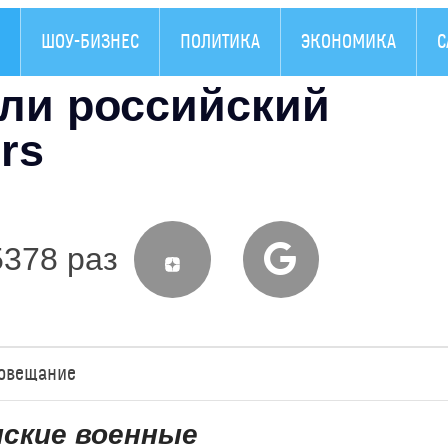
ШОУ-БИЗНЕС
ПОЛИТИКА
ЭКОНОМИКА
С
или российский
rs
5378 раз
совещание
нские военные