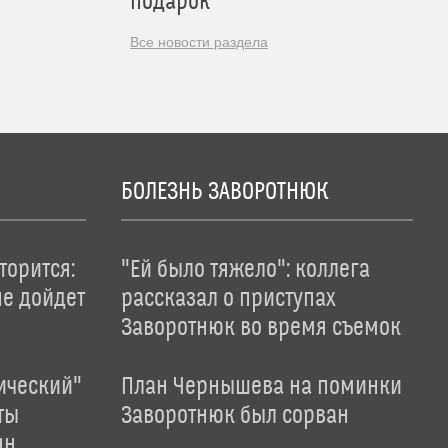
подарок
Все новости раздела
БОЛЕЗНЬ ЗАВОРОТНЮК
торится:
"Ей было тяжело": коллега
не дойдет
рассказал о приступах
Заворотнюк во время съемок
ический"
План Чернышева на поминки
ты
Заворотнюк был сорван
ян