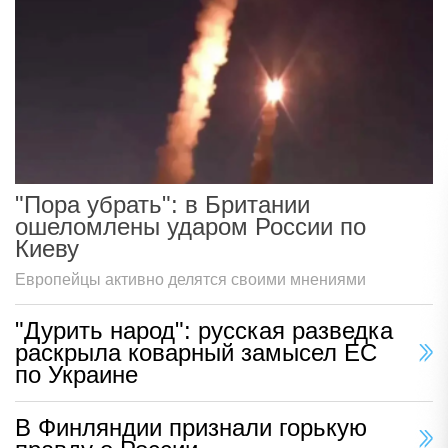
"Пора убрать": в Британии
ошеломлены ударом России по
Киеву
Европейцы активно делятся своими мнениями
"Дурить народ": русская разведка
раскрыла коварный замысел ЕС
по Украине
В Финляндии признали горькую