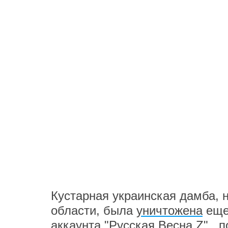
Кустарная украинская дамба, 
области, была
уничтожена
еще
аккаунта "Русская Весна Z". 