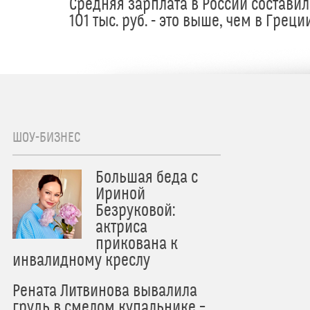
Средняя зарплата в России составил
101 тыс. руб. - это выше, чем в Греци
ШОУ-БИЗНЕС
Большая беда с
Ириной
Безруковой:
актриса
прикована к
инвалидному креслу
Рената Литвинова вывалила
грудь в смелом купальнике –