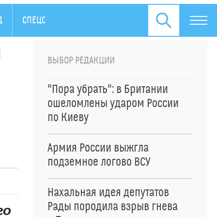
Д
СПЕЦОПЕРАЦИЯ НА УКРАИНЕ
ПРЕСС-РЕЛИЗЫ
м
ВЫБОР РЕДАКЦИИ
"Пора убрать": в Британии
ошеломлены ударом России
по Киеву
Армия России выжгла
подземное логово ВСУ
Нахальная идея депутатов
Рады породила взрыв гнева
го