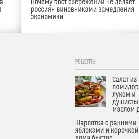
а
Почему рост сбережений не делает
и
россиян виновниками замедления
экономики
РЕЦЕПТЫ
Салат из
помидор
луком и
душисты
маслом 
Шарлотка с ранними
яблоками и корочкой
дома быстро