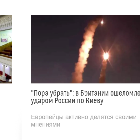
"Пора убрать": в Британии ошеломл
ударом России по Киеву
Европейцы активно делятся своими
мнениями