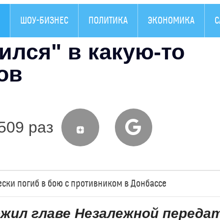
ШОУ-БИЗНЕС
ПОЛИТИКА
ЭКОНОМИКА
С
ился" в какую-то
ов
509 раз
ки погиб в бою с противником в Донбассе
ожил главе Незалежной переда