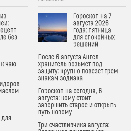
из
Гороскоп на 7
еи:
августа 2026
рецепт
года: пятница
ле без
для спокойных
решений
После 6 августа Ангел-
 к чаю
хранитель возьмет под
защиту: крупно повезет трем
знакам зодиака
мидоров
маслом
Гороскоп на сегодня, 6
августа: кому стоит
завершить старое и открыть
путь новому
 для
Три счастливчика августа: