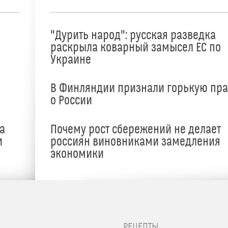
"Дурить народ": русская разведка
раскрыла коварный замысел ЕС по
Украине
В Финляндии признали горькую пр
о России
а
Почему рост сбережений не делает
и
россиян виновниками замедления
экономики
РЕЦЕПТЫ