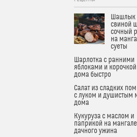
Шашлык 
свиной ш
сочный 
на манга
суеты
Шарлотка с ранними
яблоками и корочкой
дома быстро
Салат из сладких по
с луком и душистым 
дома
Кукуруза с маслом и
паприкой на мангале
дачного ужина