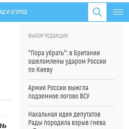
АД И ОГОРОД
СПЕЦОПЕРАЦИЯ НА УКРАИНЕ
ПРЕСС
ВЫБОР РЕДАКЦИИ
"Пора убрать": в Британии
ошеломлены ударом России
по Киеву
Армия России выжгла
подземное логово ВСУ
Нахальная идея депутатов
Рады породила взрыв гнева
ть