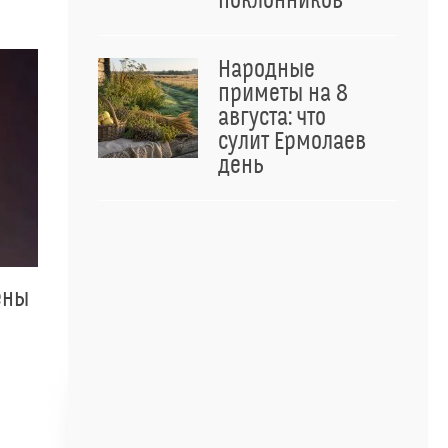
поклонников
Народные
приметы на 8
августа: что
сулит Ермолаев
день
ены