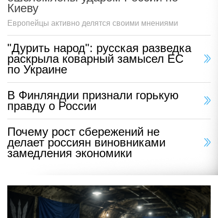
Киеву
Европейцы активно делятся своими мнениями
"Дурить народ": русская разведка
раскрыла коварный замысел ЕС
по Украине
В Финляндии признали горькую
правду о России
Почему рост сбережений не
делает россиян виновниками
замедления экономики