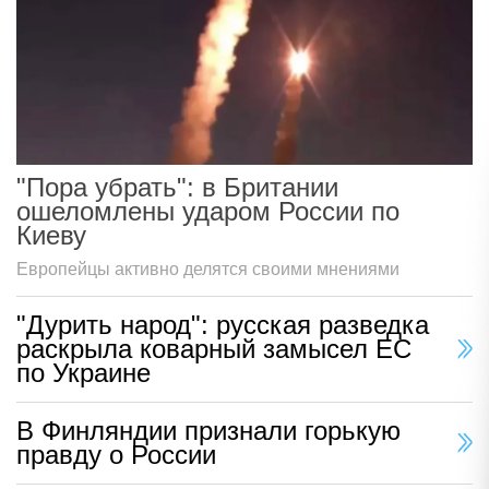
"Пора убрать": в Британии
ошеломлены ударом России по
Киеву
Европейцы активно делятся своими мнениями
"Дурить народ": русская разведка
раскрыла коварный замысел ЕС
по Украине
В Финляндии признали горькую
правду о России