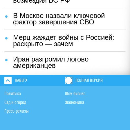
возмездия ВС РФ
В Москве назвали ключевой
фактор завершения СВО
Мерц жаждет войны с Россией:
раскрыто — зачем
Иран разгромил логово
американцев
НАВЕРХ
ПОЛНАЯ ВЕРСИЯ
Политика
Шоу-бизнес
Сад и огород
Экономика
Пресс-релизы