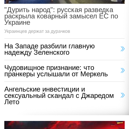
"Дурить народ": русская разведка
раскрыла коварный замысел ЕС по
Украине
Украинцев держат за дурачков
На Западе разбили главную
надежду Зеленского
Чудовищное признание: что
пранкеры услышали от Меркель
Ангельские инвестиции и
сексуальный скандал с Джаредом
Лето