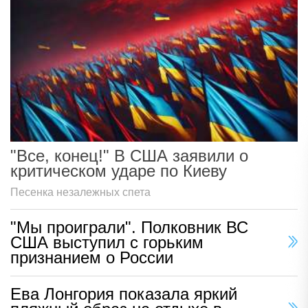
"Все, конец!" В США заявили о
критическом ударе по Киеву
Песенка незалежных спета
"Мы проиграли". Полковник ВС
США выступил с горьким
признанием о России
Ева Лонгория показала яркий