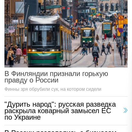
В Финляндии признали горькую
правду о России
Финны зря обрубили сук, на котором сидели
"Дурить народ": русская разведка
раскрыла коварный замысел ЕС
по Украине