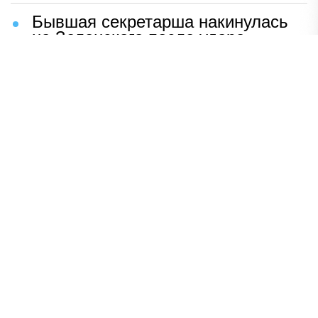
Бывшая секретарша накинулась
на Зеленского после удара
возмездия ВС РФ
В Москве назвали ключевой
фактор завершения СВО
Мерц жаждет войны с Россией:
раскрыто — зачем
Иран разгромил логово
американцев
НАВЕРХ
ПОЛНАЯ ВЕРСИЯ
Политика
Шоу-бизнес
Сад и огород
Экономика