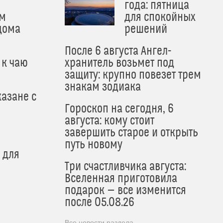
года: пятница
м
для спокойных
дома
решений
После 6 августа Ангел-
 к чаю
хранитель возьмет под
защиту: крупно повезет трем
знакам зодиака
азане с
Гороскоп на сегодня, 6
августа: кому стоит
завершить старое и открыть
путь новому
 для
Три счастливчика августа:
Вселенная приготовила
подарок — все изменится
после 05.08.26
Все новости раздела