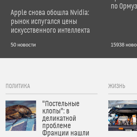
по Орму
Apple снова обошла Nvidia:
рынок испугался цены
искусственного интеллекта
50
новости
15938
ново
ПОЛИТИКА
ЖИЗНЬ
"Постельные
клопы": в
деликатной
проблеме
Франции нашли