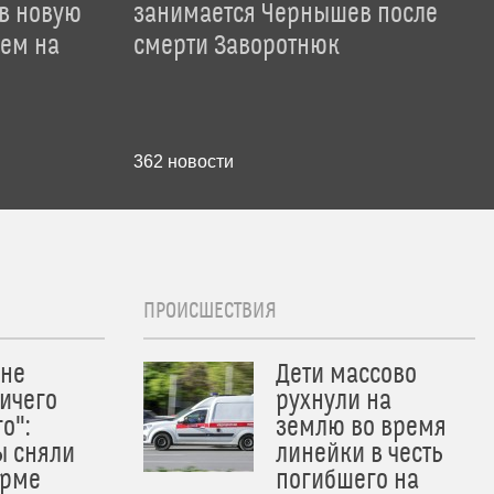
 в новую
занимается Чернышев после
лем на
смерти Заворотнюк
362
новости
ПРОИСШЕСТВИЯ
 не
Дети массово
ичего
рухнули на
о":
землю во время
ы сняли
линейки в честь
орме
погибшего на