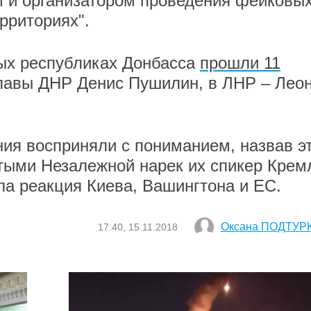
м и организатором проведения фейковы
рриториях".
ых республиках Донбасса
прошли 11
главы ДНР Денис Пушилин, в ЛНР – Лео
ния восприняли с пониманием, назвав э
тыми Незалежной нарек их спикер Крем
ла реакция Киева, Вашингтона и ЕС.
Оксана ПОДТУР
17:40, 15.11.2018