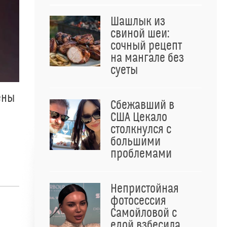
Шашлык из
свиной шеи:
сочный рецепт
на мангале без
суеты
ены
Сбежавший в
США Цекало
столкнулся с
большими
проблемами
Непристойная
фотосессия
Самойловой с
едой взбесила