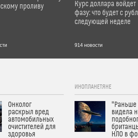
Курс доллара войдет
зскому проливу
фазу: что будет с руб
следующей неделе
сти
914
новости
ИНОПЛАНЕТЯНЕ
Онколог
"Раньше
раскрыл вред
видела н
автомобильных
подобног
очистителей для
британц
здоровья
НЛО в ф