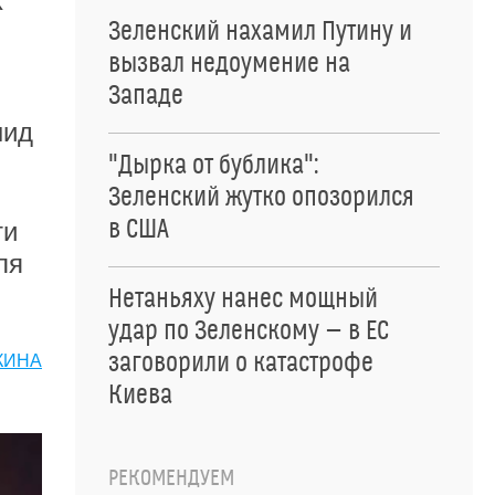
х
Зеленский нахамил Путину и
вызвал недоумение на
Западе
нид
"Дырка от бублика":
Зеленский жутко опозорился
в США
ти
ля
Нетаньяху нанес мощный
удар по Зеленскому — в ЕС
заговорили о катастрофе
КИНА
Киева
РЕКОМЕНДУЕМ