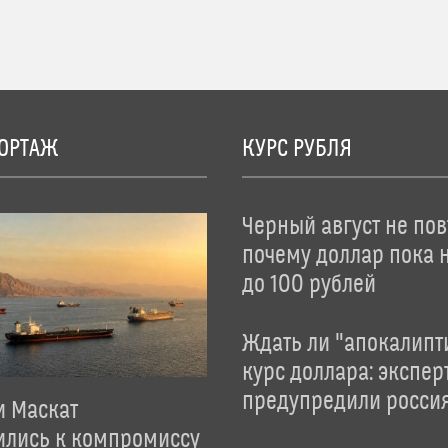
ОРТАЖ
КУРС РУБЛЯ
Черный август не пов
почему доллар пока 
до 100 рублей
Ждать ли "апокалипт
курс доллара: экспер
предупредили росси
и Маскат
ились к компромиссу