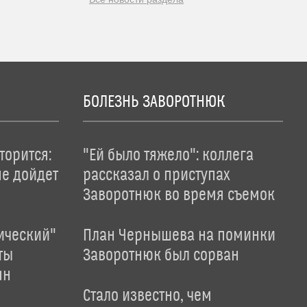
БОЛЕЗНЬ ЗАВОРОТНЮК
торится:
"Ей было тяжело": коллега
не дойдет
рассказал о приступах
Заворотнюк во время съемок
ический"
План Чернышева на поминки
ты
Заворотнюк был сорван
ян
Стало известно, чем