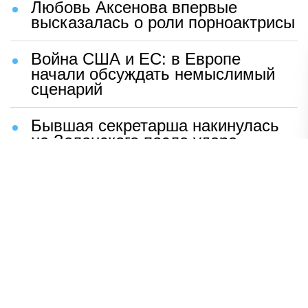
Любовь Аксенова впервые
высказалась о роли порноактрисы
Война США и ЕС: в Европе
начали обсуждать немыслимый
сценарий
Бывшая секретарша накинулась
на Зеленского после удара
возмездия ВС РФ
В Москве назвали ключевой
фактор завершения СВО
Мерц жаждет войны с Россией:
раскрыто — зачем
Иран разгромил логово