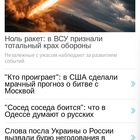
Ноль ракет: в ВСУ признали
тотальный крах обороны
Незалежные с ужасом наблюдают за развитием
событий
"Кто проиграет": в США сделали
мрачный прогноз о битве с
Москвой
"Сосед соседа боится": что в
Одессе думают о русских
Слова посла Украины о России
вызвали бурю негодования в