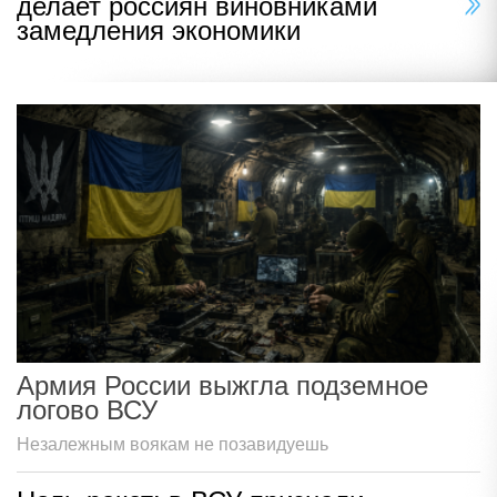
делает россиян виновниками
замедления экономики
Армия России выжгла подземное
логово ВСУ
Незалежным воякам не позавидуешь