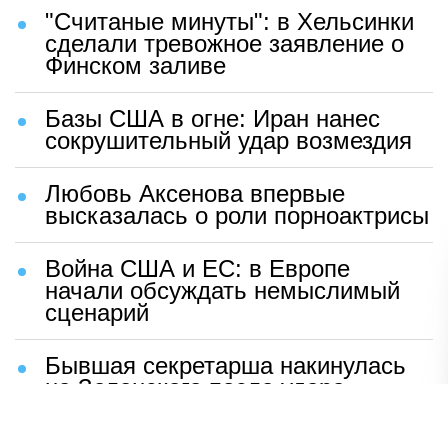
"Считаные минуты": в Хельсинки
сделали тревожное заявление о
Финском заливе
Базы США в огне: Иран нанес
сокрушительный удар возмездия
Любовь Аксенова впервые
высказалась о роли порноактрисы
Война США и ЕС: в Европе
начали обсуждать немыслимый
сценарий
Бывшая секретарша накинулась
на Зеленского после удара
возмездия ВС РФ