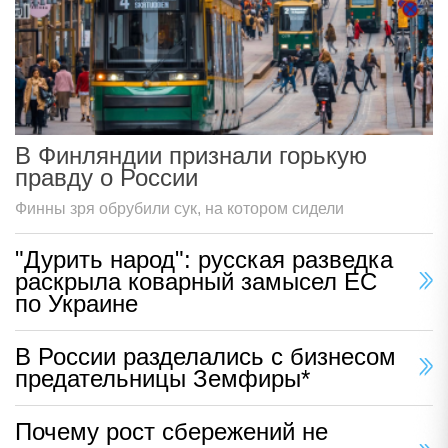
В Финляндии признали горькую
правду о России
Финны зря обрубили сук, на котором сидели
"Дурить народ": русская разведка
раскрыла коварный замысел ЕС
по Украине
В России разделались с бизнесом
предательницы Земфиры*
Почему рост сбережений не