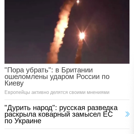
"Пора убрать": в Британии
ошеломлены ударом России по
Киеву
Европейцы активно делятся своими мнениями
"Дурить народ": русская разведка
раскрыла коварный замысел ЕС
по Украине