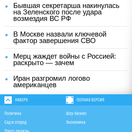
Бывшая секретарша накинулась
на Зеленского после удара
возмездия ВС РФ
В Москве назвали ключевой
фактор завершения СВО
Мерц жаждет войны с Россией:
раскрыто — зачем
Иран разгромил логово
американцев
НАВЕРХ
ПОЛНАЯ ВЕРСИЯ
Политика
Шоу-бизнес
Сад и огород
Экономика
Пресс-релизы