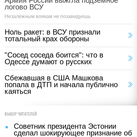
Армия России выжгла подземное
логово ВСУ
Незалежным воякам не позавидуешь
Ноль ракет: в ВСУ признали
тотальный крах обороны
"Сосед соседа боится": что в
Одессе думают о русских
Сбежавшая в США Машкова
попала в ДТП и начала публично
каяться
ВЫБОР ЧИТАТЕЛЕЙ
Советник президента Эстонии
сделал шокирующее признание об