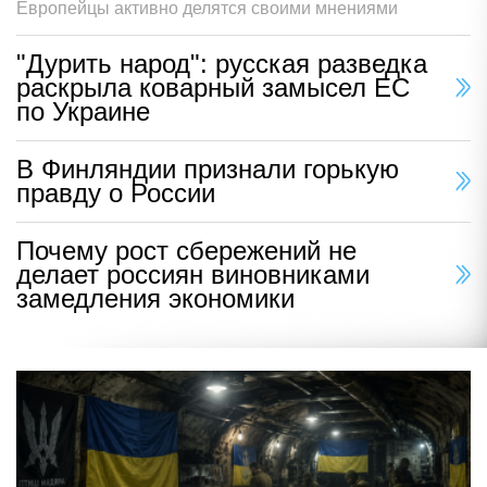
Европейцы активно делятся своими мнениями
"Дурить народ": русская разведка
раскрыла коварный замысел ЕС
по Украине
В Финляндии признали горькую
правду о России
Почему рост сбережений не
делает россиян виновниками
замедления экономики