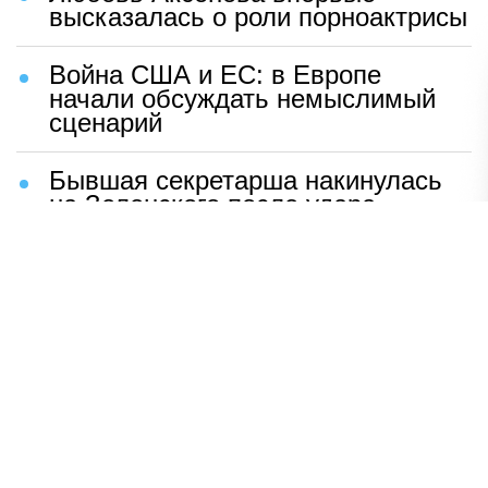
высказалась о роли порноактрисы
Война США и ЕС: в Европе
начали обсуждать немыслимый
сценарий
Бывшая секретарша накинулась
на Зеленского после удара
возмездия ВС РФ
В Москве назвали ключевой
фактор завершения СВО
Мерц жаждет войны с Россией:
раскрыто — зачем
Иран разгромил логово
американцев