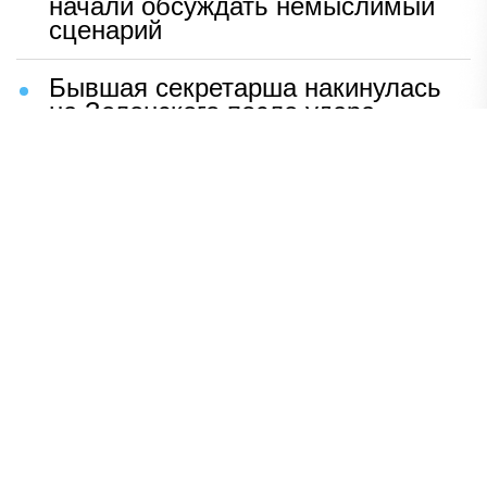
начали обсуждать немыслимый
сценарий
Бывшая секретарша накинулась
на Зеленского после удара
возмездия ВС РФ
В Москве назвали ключевой
фактор завершения СВО
Мерц жаждет войны с Россией:
раскрыто — зачем
Иран разгромил логово
американцев
НАВЕРХ
ПОЛНАЯ ВЕРСИЯ
Политика
Шоу-бизнес