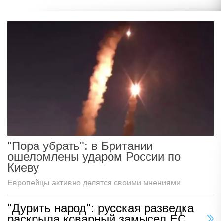
"Пора убрать": в Британии
ошеломлены ударом России по
Киеву
Европейцы активно делятся своими мнениями
"Дурить народ": русская разведка
раскрыла коварный замысел ЕС