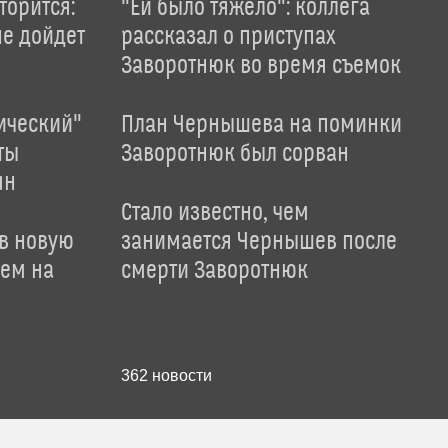
торится:
"Ей было тяжело": коллега
не дойдет
рассказал о приступах
Заворотнюк во время съемок
ический"
План Чернышева на поминки
ты
Заворотнюк был сорван
ян
Стало известно, чем
 в новую
занимается Чернышев после
лем на
смерти Заворотнюк
362
новости