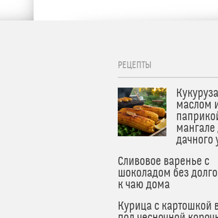
РЕЦЕПТЫ
Кукуруза
маслом 
паприко
мангале
дачного
Сливовое варенье с
шоколадом без долго
к чаю дома
Курица с картошкой 
под чесночной короч