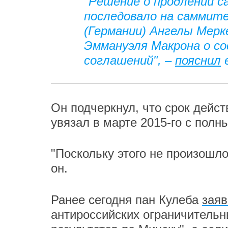
"Решение о продлении с
последовало на саммите
(Германии) Ангелы Мерк
Эммануэля Макрона о со
соглашений", –
пояснил
е
Он подчеркнул, что срок дейс
увязал в марте 2015-го с пол
"Поскольку этого не произошло
он.
Ранее сегодня пан Кулеба
зая
антироссийских ограничительн