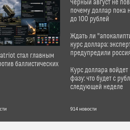
Черный август не пов
почему доллар пока 
до 100 рублей
Ждать ли "апокалипт
курс доллара: экспер
предупредили росси
atriot стал главным
отив баллистических
Курс доллара войдет
фазу: что будет с руб
следующей неделе
сти
914
новости