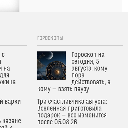
ГОРОСКОПЫ
 с
Гороскоп на
и
сегодня, 5
й на
августа: кому
 для
пора
 ужина
действовать, а
кому — взять паузу
й варки
Три счастливчика августа:
Вселенная приготовила
подарок — все изменится
в казане
после 05.08.26
кой к