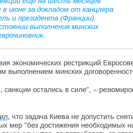
анкций еще на шесть месяцев
 в июне за докладом от канцлера
ель и президента (Франции)
стоянии выполнения минских
врочиновник.
твия экономических рестрикций Евросов
ным выполнением минских договоренност
, санкции остались в силе", – резюмир
вил
, что задача Киева не допустить снят
ых мер "без достижения необходимых н