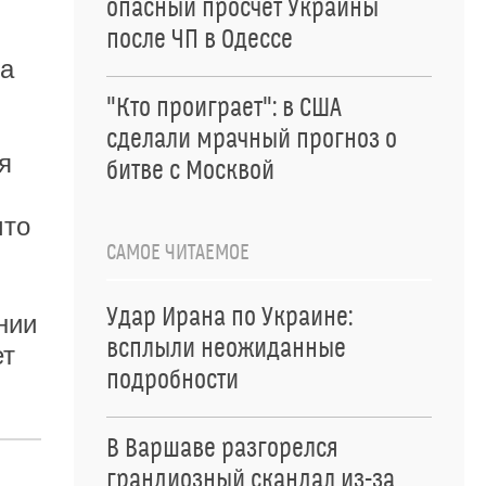
опасный просчет Украины
после ЧП в Одессе
за
"Кто проиграет": в США
сделали мрачный прогноз о
я
битве с Москвой
что
САМОЕ ЧИТАЕМОЕ
Удар Ирана по Украине:
нии
всплыли неожиданные
ет
подробности
В Варшаве разгорелся
грандиозный скандал из-за