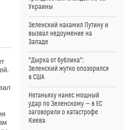
Украины
Зеленский нахамил Путину и
вызвал недоумение на
Западе
"Дырка от бублика":
ет
Зеленский жутко опозорился
ей.
в США
овал
Нетаньяху нанес мощный
удар по Зеленскому — в ЕС
заговорили о катастрофе
ия
Киева
ам