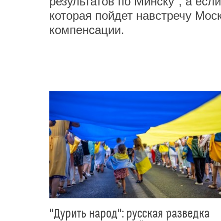
результатов по Минску", а если
которая пойдет навстречу Мос
компенсации.
"Дурить народ": русская разведка