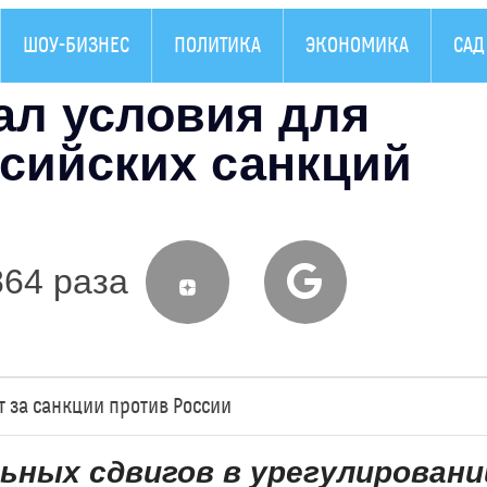
ШОУ-БИЗНЕС
ПОЛИТИКА
ЭКОНОМИКА
САД
ал условия для
ссийских санкций
864 раза
 за санкции против России
ных сдвигов в урегулировани