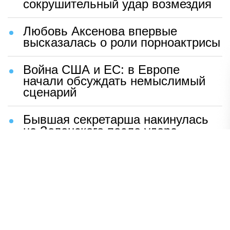
сокрушительный удар возмездия
Любовь Аксенова впервые
высказалась о роли порноактрисы
Война США и ЕС: в Европе
начали обсуждать немыслимый
сценарий
Бывшая секретарша накинулась
на Зеленского после удара
возмездия ВС РФ
В Москве назвали ключевой
фактор завершения СВО
Мерц жаждет войны с Россией:
раскрыто — зачем