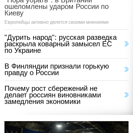
ошеломлены ударом России по
Киеву
Европейцы активно делятся своими мнениями
"Дурить народ": русская разведка
раскрыла коварный замысел ЕС
по Украине
В Финляндии признали горькую
правду о России
Почему рост сбережений не
делает россиян виновниками
замедления экономики