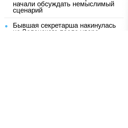
начали обсуждать немыслимый
сценарий
Бывшая секретарша накинулась
на Зеленского после удара
возмездия ВС РФ
В Москве назвали ключевой
фактор завершения СВО
Мерц жаждет войны с Россией:
раскрыто — зачем
Иран разгромил логово
американцев
НАВЕРХ
ПОЛНАЯ ВЕРСИЯ