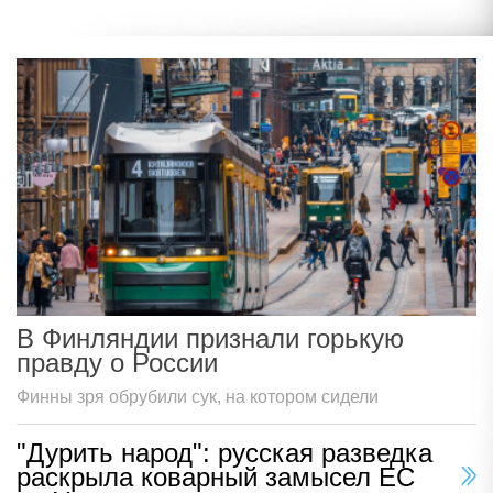
В Финляндии признали горькую
правду о России
Финны зря обрубили сук, на котором сидели
"Дурить народ": русская разведка
раскрыла коварный замысел ЕС