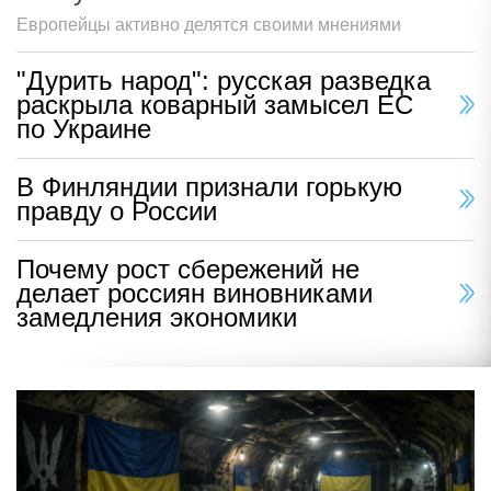
Европейцы активно делятся своими мнениями
"Дурить народ": русская разведка
раскрыла коварный замысел ЕС
по Украине
В Финляндии признали горькую
правду о России
Почему рост сбережений не
делает россиян виновниками
замедления экономики