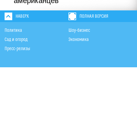
американцев
НАВЕРХ
ПОЛНАЯ ВЕРСИЯ
Политика
Шоу-бизнес
Сад и огород
Экономика
Пресс-релизы
Вконтакте
Одноклассники
Twitter
Дзен
По вопросам рекламы:
+ 7 (926) 001-11-01
reklama@utro.ru
Реестровая запись ЭЛ № ФС 77-79497 от 02.11.2020 г.
Все права защищены © 1999-2024. "Утро"