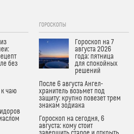
ГОРОСКОПЫ
из
Гороскоп на 7
еи:
августа 2026
рецепт
года: пятница
ле без
для спокойных
решений
После 6 августа Ангел-
 к чаю
хранитель возьмет под
защиту: крупно повезет трем
знакам зодиака
мидоров
маслом
Гороскоп на сегодня, 6
августа: кому стоит
завершить старое и открыть