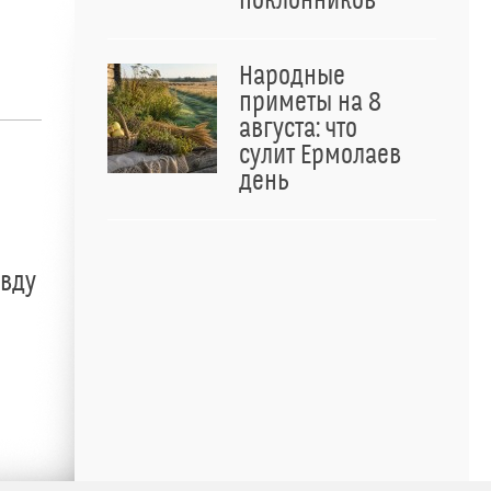
поклонников
Народные
приметы на 8
августа: что
сулит Ермолаев
день
авду