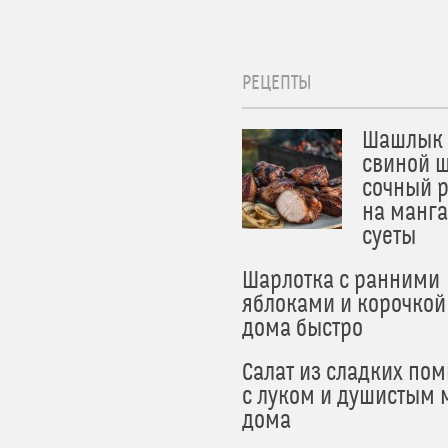
РЕЦЕПТЫ
Шашлык 
свиной ш
сочный 
на манга
суеты
Шарлотка с ранними
яблоками и корочкой
дома быстро
Салат из сладких по
с луком и душистым 
дома