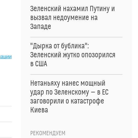
Зеленский нахамил Путину и
вызвал недоумение на
Западе
"Дырка от бублика":
Зеленский жутко опозорился
мации
в США
Нетаньяху нанес мощный
удар по Зеленскому — в ЕС
заговорили о катастрофе
Киева
РЕКОМЕНДУЕМ