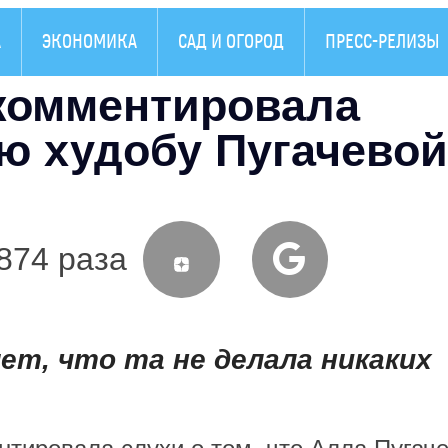
А
ЭКОНОМИКА
САД И ОГОРОД
ПРЕСС-РЕЛИЗЫ
комментировала
ю худобу Пугачевой
874 раза
ет, что та не делала никаких