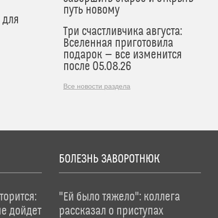
путь новому
 для
Три счастливчика августа:
Вселенная приготовила
подарок — все изменится
после 05.08.26
Все новости раздела
БОЛЕЗНЬ ЗАВОРОТНЮК
торится:
"Ей было тяжело": коллега
не дойдет
рассказал о приступах