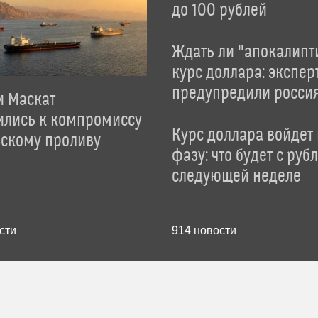
до 100 рублей
Ждать ли "апокалипт
курс доллара: экспер
предупредили росси
и Маскат
ились к компромиссу
Курс доллара войдет
зскому проливу
фазу: что будет с руб
следующей неделе
сти
914
новости