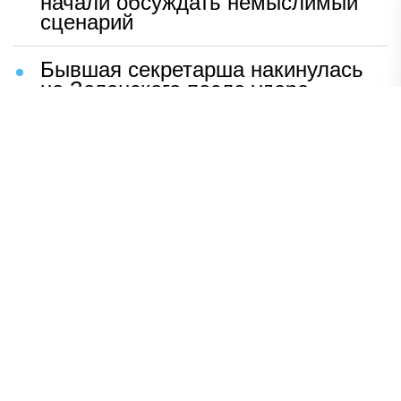
начали обсуждать немыслимый
сценарий
Бывшая секретарша накинулась
на Зеленского после удара
возмездия ВС РФ
В Москве назвали ключевой
фактор завершения СВО
Мерц жаждет войны с Россией:
раскрыто — зачем
Иран разгромил логово
американцев
НАВЕРХ
ПОЛНАЯ ВЕРСИЯ
Политика
Шоу-бизнес