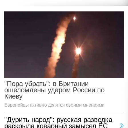
"Пора убрать": в Британии
ошеломлены ударом России по
Киеву
Европейцы активно делятся своими мнениями
"Дурить народ": русская разведка
раскрыла коварный замысел ЕС