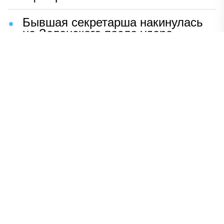
Бывшая секретарша накинулась
на Зеленского после удара
возмездия ВС РФ
В Москве назвали ключевой
фактор завершения СВО
Мерц жаждет войны с Россией:
раскрыто — зачем
Иран разгромил логово
американцев
НАВЕРХ
ПОЛНАЯ ВЕРСИЯ
Политика
Шоу-бизнес
Сад и огород
Экономика