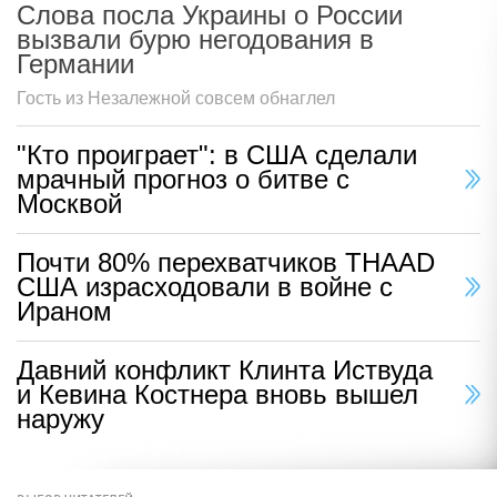
Слова посла Украины о России
вызвали бурю негодования в
Германии
Гость из Незалежной совсем обнаглел
"Кто проиграет": в США сделали
мрачный прогноз о битве с
Москвой
Почти 80% перехватчиков THAAD
США израсходовали в войне с
Ираном
Давний конфликт Клинта Иствуда
и Кевина Костнера вновь вышел
наружу