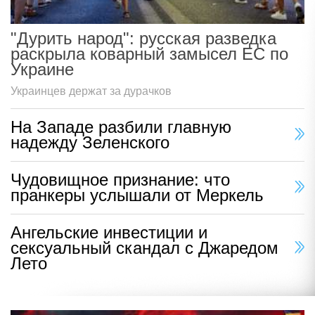
"Дурить народ": русская разведка
раскрыла коварный замысел ЕС по
Украине
Украинцев держат за дурачков
На Западе разбили главную
надежду Зеленского
Чудовищное признание: что
пранкеры услышали от Меркель
Ангельские инвестиции и
сексуальный скандал с Джаредом
Лето