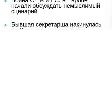
Война США и ЕС: в Европе
начали обсуждать немыслимый
сценарий
Бывшая секретарша накинулась
на Зеленского после удара
возмездия ВС РФ
В Москве назвали ключевой
фактор завершения СВО
Мерц жаждет войны с Россией:
раскрыто — зачем
Иран разгромил логово
американцев
НАВЕРХ
ПОЛНАЯ ВЕРСИЯ