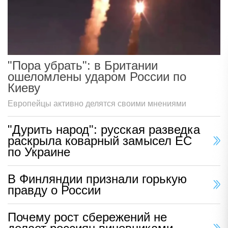
"Пора убрать": в Британии
ошеломлены ударом России по
Киеву
Европейцы активно делятся своими мнениями
"Дурить народ": русская разведка
раскрыла коварный замысел ЕС
по Украине
В Финляндии признали горькую
правду о России
Почему рост сбережений не