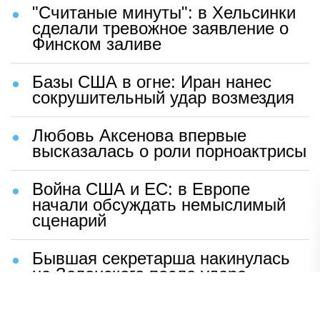
"Считаные минуты": в Хельсинки
сделали тревожное заявление о
Финском заливе
Базы США в огне: Иран нанес
сокрушительный удар возмездия
Любовь Аксенова впервые
высказалась о роли порноактрисы
Война США и ЕС: в Европе
начали обсуждать немыслимый
сценарий
Бывшая секретарша накинулась
на Зеленского после удара
возмездия ВС РФ