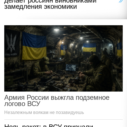
делает россиян виновниками
замедления экономики
Армия России выжгла подземное
логово ВСУ
Незалежным воякам не позавидуешь
Ноль ракет: в ВСУ признали