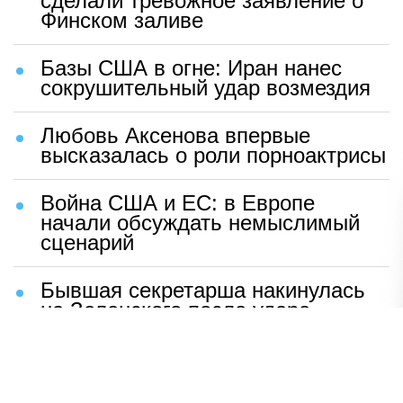
сделали тревожное заявление о
Финском заливе
Базы США в огне: Иран нанес
сокрушительный удар возмездия
Любовь Аксенова впервые
высказалась о роли порноактрисы
Война США и ЕС: в Европе
начали обсуждать немыслимый
сценарий
Бывшая секретарша накинулась
на Зеленского после удара
возмездия ВС РФ
В Москве назвали ключевой
фактор завершения СВО