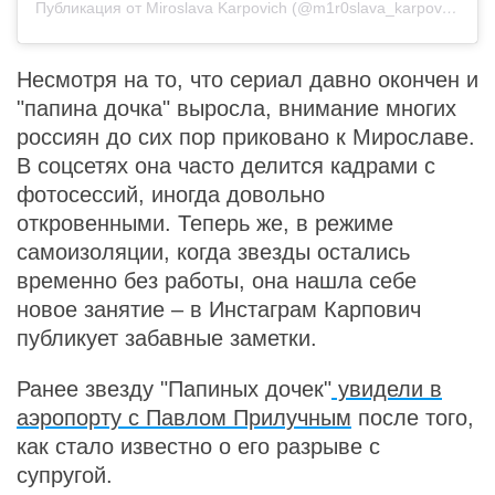
Публикация от Miroslava Karpovich (@m1r0slava_karpovich)
21
Несмотря на то, что сериал давно окончен и
"папина дочка" выросла, внимание многих
россиян до сих пор приковано к Мирославе.
В соцсетях она часто делится кадрами с
фотосессий, иногда довольно
откровенными. Теперь же, в режиме
самоизоляции, когда звезды остались
временно без работы, она нашла себе
новое занятие – в Инстаграм Карпович
публикует забавные заметки.
Ранее звезду "Папиных дочек"
увидели в
аэропорту с Павлом Прилучным
после того,
как стало известно о его разрыве с
супругой.