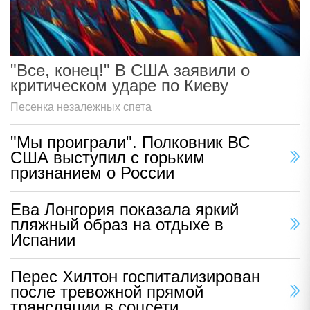
"Все, конец!" В США заявили о
критическом ударе по Киеву
Песенка незалежных спета
"Мы проиграли". Полковник ВС
США выступил с горьким
признанием о России
Ева Лонгория показала яркий
пляжный образ на отдыхе в
Испании
Перес Хилтон госпитализирован
после тревожной прямой
трансляции в соцсети