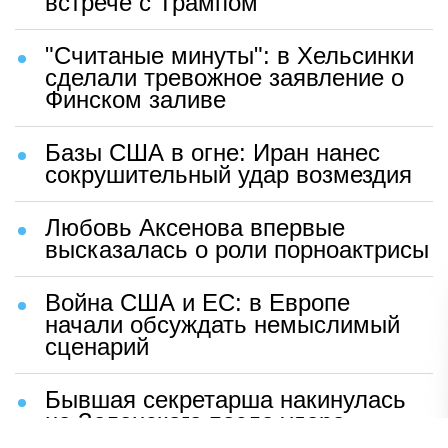
встрече с Трампом
"Считаные минуты": в Хельсинки
сделали тревожное заявление о
Финском заливе
Базы США в огне: Иран нанес
сокрушительный удар возмездия
Любовь Аксенова впервые
высказалась о роли порноактрисы
Война США и ЕС: в Европе
начали обсуждать немыслимый
сценарий
Бывшая секретарша накинулась
на Зеленского после удара
возмездия ВС РФ