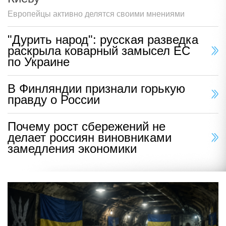
Европейцы активно делятся своими мнениями
"Дурить народ": русская разведка
раскрыла коварный замысел ЕС
по Украине
В Финляндии признали горькую
правду о России
Почему рост сбережений не
делает россиян виновниками
замедления экономики