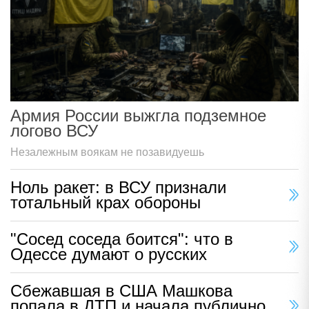
Армия России выжгла подземное
логово ВСУ
Незалежным воякам не позавидуешь
Ноль ракет: в ВСУ признали
тотальный крах обороны
"Сосед соседа боится": что в
Одессе думают о русских
Сбежавшая в США Машкова
попала в ДТП и начала публично