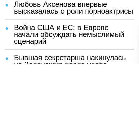
Любовь Аксенова впервые
высказалась о роли порноактрисы
Война США и ЕС: в Европе
начали обсуждать немыслимый
сценарий
Бывшая секретарша накинулась
на Зеленского после удара
возмездия ВС РФ
В Москве назвали ключевой
фактор завершения СВО
Мерц жаждет войны с Россией:
раскрыто — зачем
Иран разгромил логово