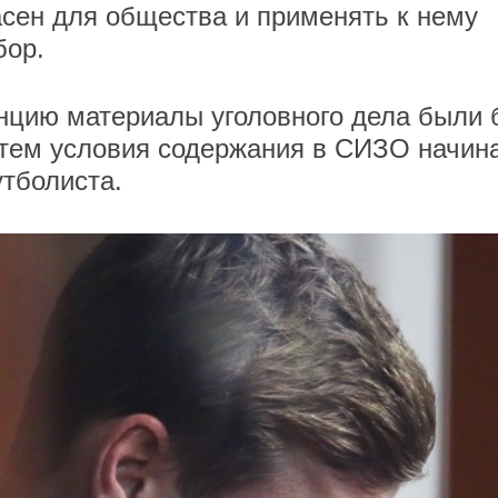
асен для общества и применять к нему
бор.
нцию материалы уголовного дела были 
 тем условия содержания в СИЗО начин
тболиста.