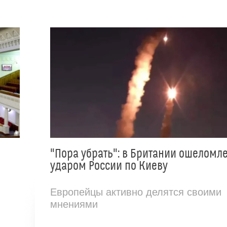
"Пора убрать": в Британии ошеломл
ударом России по Киеву
Европейцы активно делятся своими
мнениями