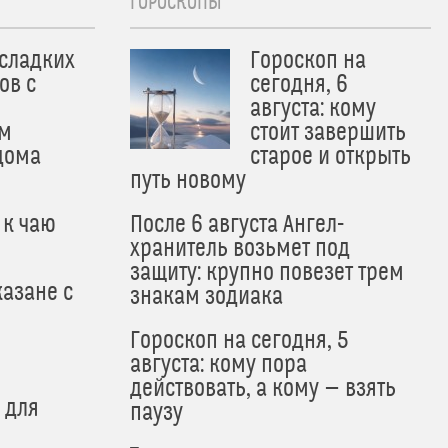
ГОРОСКОПЫ
 сладких
Гороскоп на
ов с
сегодня, 6
августа: кому
м
стоит завершить
дома
старое и открыть
путь новому
 к чаю
После 6 августа Ангел-
хранитель возьмет под
защиту: крупно повезет трем
азане с
знакам зодиака
Гороскоп на сегодня, 5
августа: кому пора
действовать, а кому — взять
 для
паузу