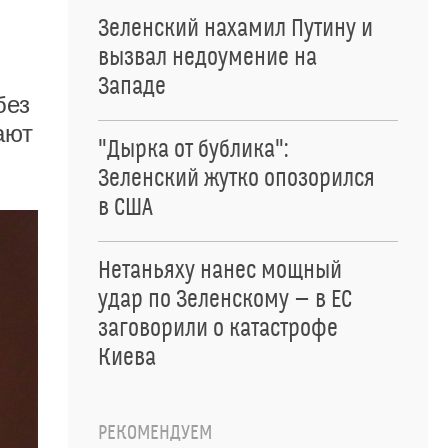
Зеленский нахамил Путину и
вызвал недоумение на
Западе
без
ают
"Дырка от бублика":
Зеленский жутко опозорился
в США
Нетаньяху нанес мощный
удар по Зеленскому — в ЕС
заговорили о катастрофе
Киева
РЕКОМЕНДУЕМ