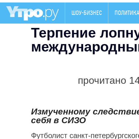
ШОУ-БИЗНЕС
ПОЛИТИК
Терпение лопну
международный
прочитано 1
Измученному следстви
себя в СИЗО
Футболист санкт-петербургског