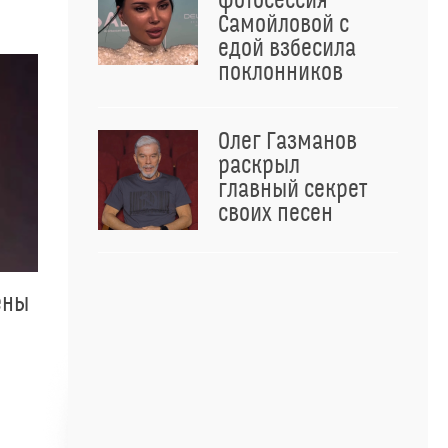
фотосессия
Самойловой с
едой взбесила
поклонников
Олег Газманов
раскрыл
главный секрет
своих песен
ены