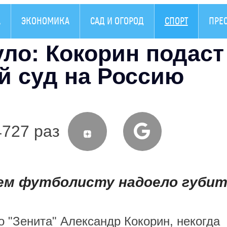
А
ЭКОНОМИКА
САД И ОГОРОД
СПОРТ
ПРЕ
ло: Кокорин подаст
 суд на Россию
4727 раз
ем футболисту надоело губи
о "Зенита" Александр Кокорин, некогда