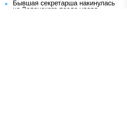
Бывшая секретарша накинулась
на Зеленского после удара
возмездия ВС РФ
В Москве назвали ключевой
фактор завершения СВО
Мерц жаждет войны с Россией:
раскрыто — зачем
Иран разгромил логово
американцев
НАВЕРХ
ПОЛНАЯ ВЕРСИЯ
Политика
Шоу-бизнес
Сад и огород
Экономика
Пресс-релизы