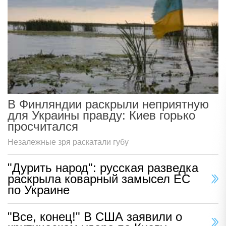
В Финляндии раскрыли неприятную
для Украины правду: Киев горько
просчитался
Незалежные зря раскатали губу
"Дурить народ": русская разведка
раскрыла коварный замысел ЕС
по Украине
"Все, конец!" В США заявили о