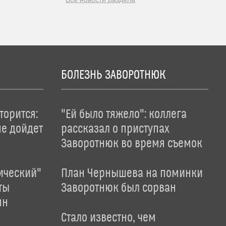
БОЛЕЗНЬ ЗАВОРОТНЮК
торится:
"Ей было тяжело": коллега
не дойдет
рассказал о приступах
Заворотнюк во время съемок
ический"
План Чернышева на поминки
ты
Заворотнюк был сорван
ян
Стало известно, чем