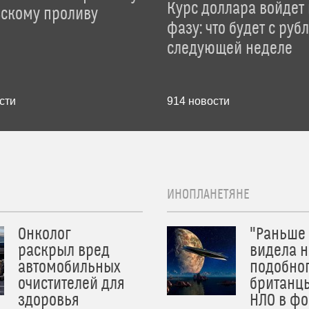
Курс доллара войдет
зскому проливу
фазу: что будет с руб
следующей неделе
сти
914
новости
ИНОПЛАНЕТЯНЕ
Онколог
"Раньше
раскрыл вред
видела н
автомобильных
подобног
очистителей для
британц
здоровья
НЛО в ф