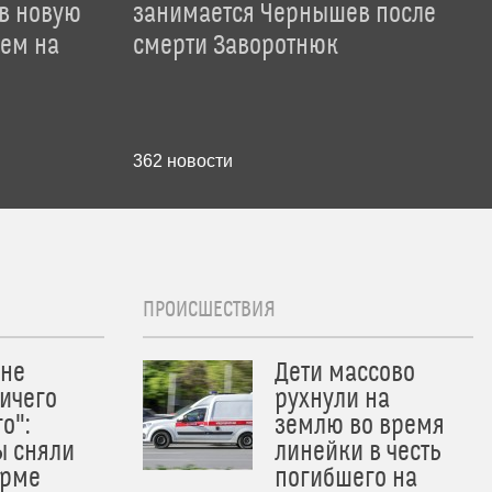
 в новую
занимается Чернышев после
лем на
смерти Заворотнюк
362
новости
ПРОИСШЕСТВИЯ
 не
Дети массово
ичего
рухнули на
о":
землю во время
ы сняли
линейки в честь
орме
погибшего на