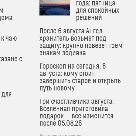
года: пятница
м
для спокойных
дома
решений
После 6 августа Ангел-
 к чаю
хранитель возьмет под
защиту: крупно повезет трем
знакам зодиака
азане с
Гороскоп на сегодня, 6
августа: кому стоит
завершить старое и открыть
путь новому
 для
Три счастливчика августа:
Вселенная приготовила
подарок — все изменится
после 05.08.26
Все новости раздела