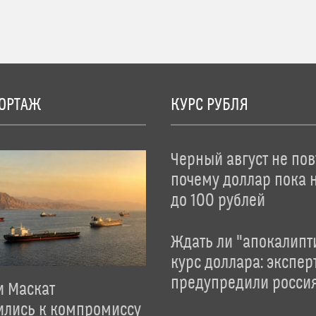
ОРТАЖ
КУРС РУБЛЯ
Черный август не пов
почему доллар пока 
до 100 рублей
Ждать ли "апокалипт
курс доллара: экспер
предупредили росси
и Маскат
ились к компромиссу