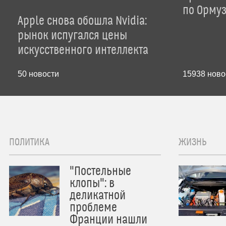
по Орму
Apple снова обошла Nvidia:
рынок испугался цены
искусственного интеллекта
50
новости
15938
ново
ПОЛИТИКА
ЖИЗНЬ
"Постельные
клопы": в
деликатной
проблеме
Франции нашли