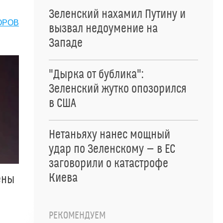
Зеленский нахамил Путину и
ОРОВ
вызвал недоумение на
Западе
"Дырка от бублика":
Зеленский жутко опозорился
в США
Нетаньяху нанес мощный
удар по Зеленскому — в ЕС
заговорили о катастрофе
Киева
ены
РЕКОМЕНДУЕМ