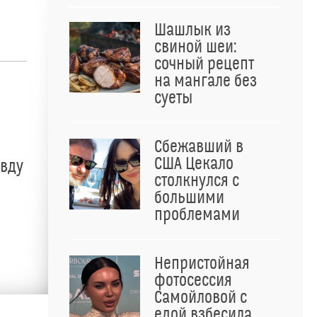
Шашлык из
свиной шеи:
сочный рецепт
на мангале без
суеты
Сбежавший в
США Цекало
авду
столкнулся с
большими
проблемами
Непристойная
фотосессия
Самойловой с
едой взбесила