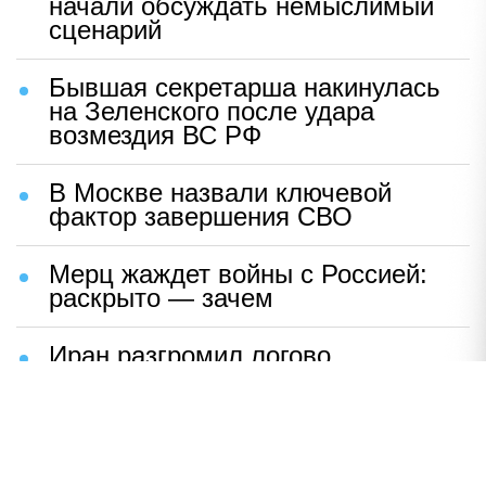
начали обсуждать немыслимый
сценарий
Бывшая секретарша накинулась
на Зеленского после удара
возмездия ВС РФ
В Москве назвали ключевой
фактор завершения СВО
Мерц жаждет войны с Россией:
раскрыто — зачем
Иран разгромил логово
американцев
НАВЕРХ
ПОЛНАЯ ВЕРСИЯ
Политика
Шоу-бизнес