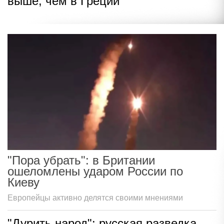
выше, чем в Греции
"Пора убрать": в Британии
ошеломлены ударом России по
Киеву
Европейцы активно делятся своими мнениями
"Дурить народ": русская разведка