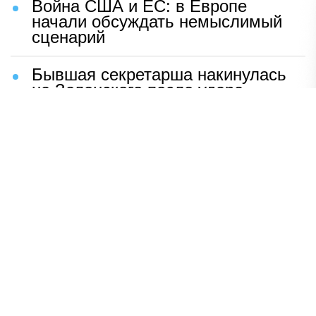
Война США и ЕС: в Европе
начали обсуждать немыслимый
сценарий
Бывшая секретарша накинулась
на Зеленского после удара
возмездия ВС РФ
В Москве назвали ключевой
фактор завершения СВО
Мерц жаждет войны с Россией:
раскрыто — зачем
Иран разгромил логово
американцев
НАВЕРХ
ПОЛНАЯ ВЕРСИЯ