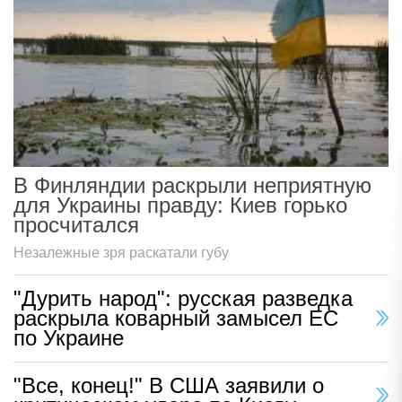
В Финляндии раскрыли неприятную
для Украины правду: Киев горько
просчитался
Незалежные зря раскатали губу
"Дурить народ": русская разведка
раскрыла коварный замысел ЕС
по Украине
"Все, конец!" В США заявили о