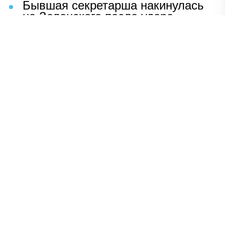
Бывшая секретарша накинулась
на Зеленского после удара
возмездия ВС РФ
В Москве назвали ключевой
фактор завершения СВО
Мерц жаждет войны с Россией:
раскрыто — зачем
Иран разгромил логово
американцев
НАВЕРХ
ПОЛНАЯ ВЕРСИЯ
Политика
Шоу-бизнес
Сад и огород
Экономика
Пресс-релизы