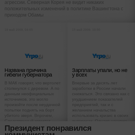
агрессии. Северная Корея не видит никаких
положительных изменений в политике Вашингтона с
приходом Обамы
19 май 2009, 04:05
15 май 2009, 10:50
Названа причина
Зарплаты упали, но не
гибели губернатора
у всех
В МАК говорят, что вертолет
Впервые за десять лет
столкнулся с деревом. А по
заработки в России начали
данным неофициальных
снижаться. Это связано как с
источников, это могло
ухудшением показателей
произойти после неудачной
предприятий, так и с
попытки поднять на борт
желанием начальства
убитого зверя. Впрочем,
использовать кризис в своих
Следственный комитет
интересах. Однако нашлись
Президент понравился
никаких туш на месте
и те, кто стал получать даже
крушения не нашел
больше
коммунистам