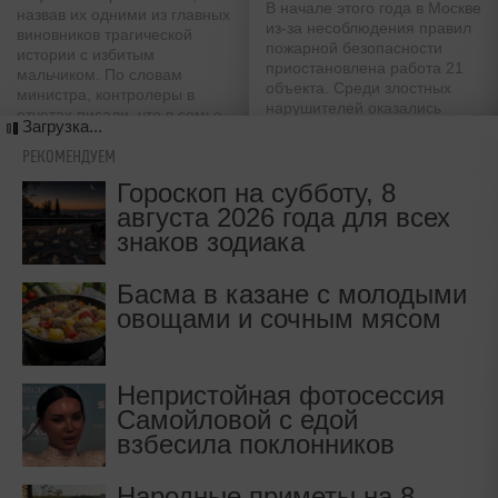
В начале этого года в Москве
назвав их одними из главных
из-за несоблюдения правил
виновников трагической
пожарной безопасности
истории с избитым
приостановлена работа 21
мальчиком. По словам
объекта. Среди злостных
министра, контролеры в
нарушителей оказались
отчетах писали, что в семье
Загрузка...
образовательные
есть все условия для
учреждения, дом ребенка и
проживания детей, при этом
РЕКОМЕНДУЕМ
несколько научно-
неверно указывая имя
Гороскоп на субботу, 8
исследовательских
ребенка
институтов
августа 2026 года для всех
знаков зодиака
Басма в казане с молодыми
овощами и сочным мясом
Непристойная фотосессия
Самойловой с едой
взбесила поклонников
Народные приметы на 8