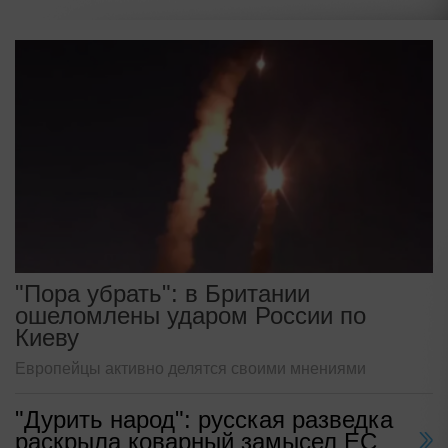
"Пора убрать": в Британии
ошеломлены ударом России по
Киеву
Европейцы активно делятся своими мнениями
"Дурить народ": русская разведка
раскрыла коварный замысел ЕС