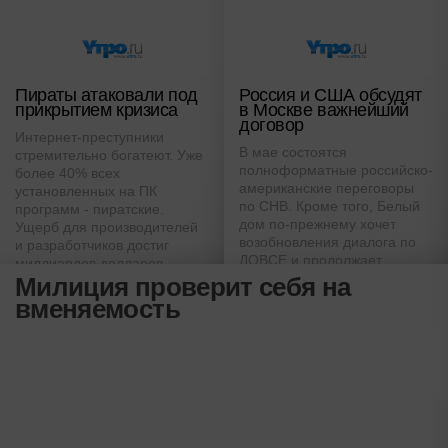
Пираты атаковали под
Россия и США обсудят
прикрытием кризиса
в Москве важнейший
договор
Интернет-преступники
В мае состоятся
стремительно богатеют. Уже
полноформатные российско-
более 40% всех
американские переговоры
установленных на ПК
по СНВ. Кроме того, Белый
программ - пиратские.
дом по-прежнему хочет
Ущерб для производителей
возобновления диалога по
и разработчиков достиг
ДОВСЕ и продолжает
миллиардов долларов,
утверждать, что Россия
Милиция проверит себя на
распространение
может извлечь пользу из
нелегального софта
вменяемость
американской ПРО
остается прибыльным делом