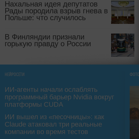
Нахальная идея депутатов
Рады породила взрыв гнева в
Польше: что случилось
В Финляндии признали
горькую правду о России
НЕЙРОСЕТИ
ФОТ
ИИ-агенты начали ослаблять
программный барьер Nvidia вокруг
платформы CUDA
ИИ вышел из «песочницы»: как
Claude атаковал три реальные
компании во время тестов