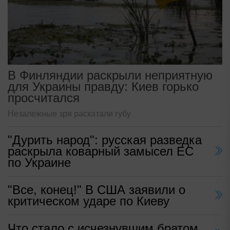
В Финляндии раскрыли неприятную
для Украины правду: Киев горько
просчитался
Незалежные зря раскатали губу
"Дурить народ": русская разведка
раскрыла коварный замысел ЕС
по Украине
"Все, конец!" В США заявили о
критическом ударе по Киеву
Что стало с исчезнувшим братом