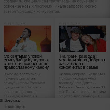
создавать, специалисты тратят годы на обучение и
освоение новых программ. Иначе запросто можно
затеряться среди конкурентов.
12 апр 2024, 09:00
12 апр 2024, 08:40
Со святыми упокой:
"На грани развода":
самоубийцу Кунгурова
молодая жена Диброва
отпоют и похоронят по
рассказала о
православному канону
конфликтах в семье
В Москве простились с
Полина Диброва - четвертая
покончившим жизнь
и самая молодая жена
самоубийством Евгением
телеведущего Дмитрий
Кунгуровым. 13 апреля
Диброва. Она младше на 30
состоится церковная
лет. Только что они отметили
панихида, а потом и
"хрустальную свадьбу - 15
Загрузка...
похороны на его малой
лет вместе. О секрет
родине - в городе Заречный
счастливого брака Полина
РЕКОМЕНДУЕМ
Свердловской области.
рассказала в интервью