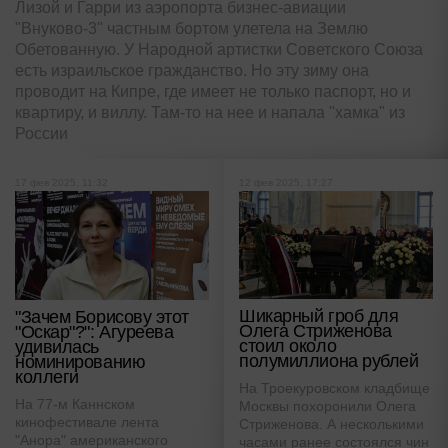
Лизой и Гарри из аэропорта бизнес-авиации
"Внуково-3" частным бортом улетела на Землю
Обетованную. У Народной артистки Советского Союза
есть израильское гражданство. Но эту зиму она
проводит на Кипре, где имеет не только паспорт, но и
квартиру, и виллу. Там-то на нее и напала "хамка" из
России
17 фев 2025, 11:32
12 фев 2025, 17:27
Шикарный гроб для
"Зачем Борисову этот
Олега Стриженова
"Оскар"?": Агуреева
стоил около
удивилась
полумиллиона рублей
номинированию
коллеги
На Троекуровском кладбище
На 77-м Каннском
Москвы похоронили Олега
кинофестивале лента
Стриженова. А несколькими
"Анора" американского
часами ранее состоялся чин