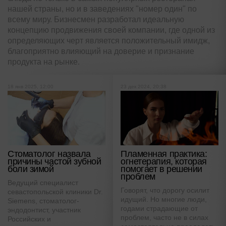
нашей страны, но и в заведениях "номер один" по
всему миру. Бизнесмен разработал идеальную
концепцию продвижения своей компании, где одной из
определяющих черт является положительный имидж,
благоприятно влияющий на доверие и признание
продукта на рынке.
18 янв 2025, 12:00
23 дек 2024, 20:38
Пламенная практика:
Стоматолог назвала
огнетерапия, которая
причины частой зубной
помогает в решении
боли зимой
проблем
Ведущий специалист
Говорят, что дорогу осилит
севастопольской клиники Dr.
идущий. Но многие люди,
Siemens, стоматолог-
годами страдающие от
эндодонтист, участник
проблем, часто не в силах
Российских и