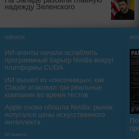
надежду Зеленского
НЕЙРОСЕТИ
ФОТ
ИИ-агенты начали ослаблять
программный барьер Nvidia вокруг
платформы CUDA
ИИ вышел из «песочницы»: как
Claude атаковал три реальные
компании во время тестов
Apple снова обошла Nvidia: рынок
испугался цены искусственного
По
интеллекта
пр
50
новости