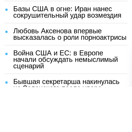
Базы США в огне: Иран нанес
сокрушительный удар возмездия
Любовь Аксенова впервые
высказалась о роли порноактрисы
Война США и ЕС: в Европе
начали обсуждать немыслимый
сценарий
Бывшая секретарша накинулась
на Зеленского после удара
возмездия ВС РФ
В Москве назвали ключевой
фактор завершения СВО