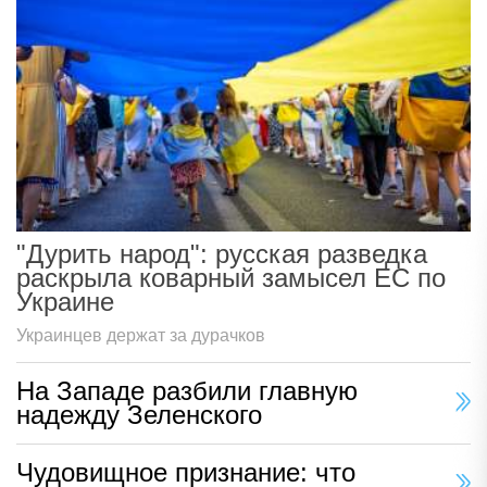
"Дурить народ": русская разведка
раскрыла коварный замысел ЕС по
Украине
Украинцев держат за дурачков
На Западе разбили главную
надежду Зеленского
Чудовищное признание: что