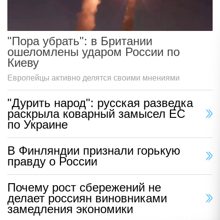
"Пора убрать": в Британии
ошеломлены ударом России по
Киеву
Европейцы активно делятся своими мнениями
"Дурить народ": русская разведка
раскрыла коварный замысел ЕС
по Украине
В Финляндии признали горькую
правду о России
Почему рост сбережений не
делает россиян виновниками
замедления экономики