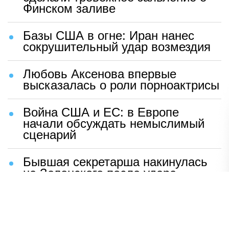
Финском заливе
Базы США в огне: Иран нанес
сокрушительный удар возмездия
Любовь Аксенова впервые
высказалась о роли порноактрисы
Война США и ЕС: в Европе
начали обсуждать немыслимый
сценарий
Бывшая секретарша накинулась
на Зеленского после удара
возмездия ВС РФ
В Москве назвали ключевой
фактор завершения СВО