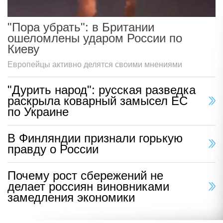
"Пора убрать": в Британии
ошеломлены ударом России по
Киеву
Европейцы активно делятся своими мнениями
"Дурить народ": русская разведка
раскрыла коварный замысел ЕС
по Украине
В Финляндии признали горькую
правду о России
Почему рост сбережений не
делает россиян виновниками
замедления экономики