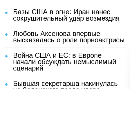
Базы США в огне: Иран нанес
сокрушительный удар возмездия
Любовь Аксенова впервые
высказалась о роли порноактрисы
Война США и ЕС: в Европе
начали обсуждать немыслимый
сценарий
Бывшая секретарша накинулась
на Зеленского после удара
возмездия ВС РФ
В Москве назвали ключевой
фактор завершения СВО