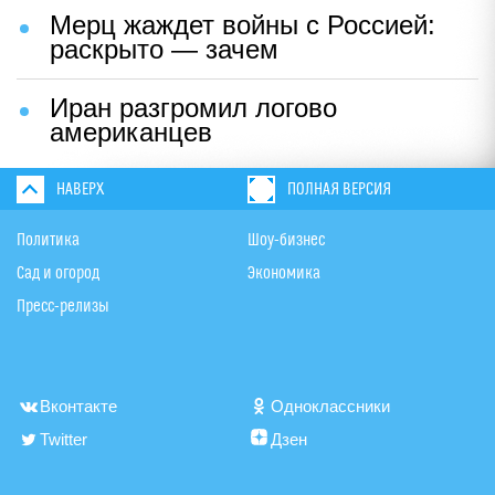
Мерц жаждет войны с Россией:
раскрыто — зачем
Иран разгромил логово
американцев
НАВЕРХ
ПОЛНАЯ ВЕРСИЯ
Политика
Шоу-бизнес
Сад и огород
Экономика
Пресс-релизы
Вконтакте
Одноклассники
Twitter
Дзен