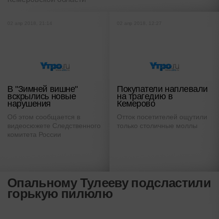
02 апр 2018, 21:14
02 апр 2018, 12:27
В "Зимней вишне"
Покупатели наплевали
вскрылись новые
на трагедию в
нарушения
Кемерово
Об этом сообщается в
Отток посетителей ощутили
видеосюжете Следственного
только столичные моллы
комитета России
Опальному Тулееву подсластили
горькую пилюлю