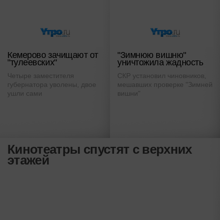
Кемерово зачищают от
"Зимнюю вишню"
"тулеевских"
уничтожила жадность
Четыре заместителя
СКР установил чиновников,
губернатора уволены, двое
мешавших проверке "Зимней
ушли сами
вишни"
Кинотеатры спустят с верхних
этажей