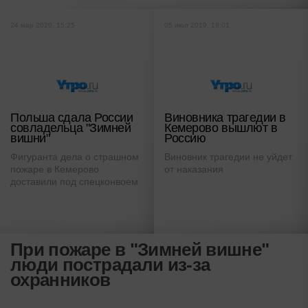
24 мар 2020, 15:25
05 июл 2019, 18:01
Польша сдала России
Виновника трагедии в
совладельца "Зимней
Кемерово вышлют в
вишни"
Россию
Фигуранта дела о страшном
Виновник трагедии не уйдет
пожаре в Кемерово
от наказания
доставили под спецконвоем
При пожаре в "Зимней вишне"
люди пострадали из-за
охранников