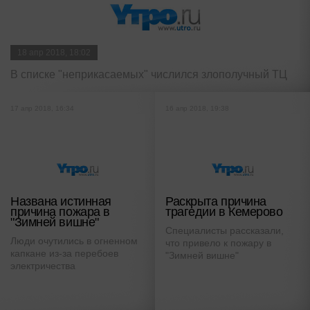
18 апр 2018, 18:02
В списке "неприкасаемых" числился злополучный ТЦ
17 апр 2018, 16:34
16 апр 2018, 19:38
Названа истинная
Раскрыта причина
причина пожара в
трагедии в Кемерово
"Зимней вишне"
Специалисты рассказали,
Люди очутились в огненном
что привело к пожару в
капкане из-за перебоев
"Зимней вишне"
электричества