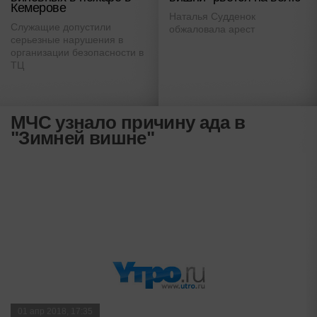
Кемерове
Наталья Судденок
Служащие допустили
обжаловала арест
серьезные нарушения в
организации безопасности в
ТЦ
МЧС узнало причину ада в
"Зимней вишне"
01 апр 2018, 17:35