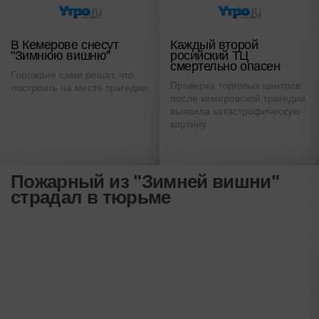
В Кемерове снесут
Каждый второй
"Зимнюю вишню"
росийский ТЦ
смертельно опасен
Горожане сами решат, что
Проверка торговых центров
построить на месте трагедии
после кемеровской трагедии
выявила катастрофическую
картину
Пожарный из "Зимней вишни"
страдал в тюрьме