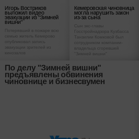
Игорь Востриков
Кемеровская чиновница
выложил видео
могла нарушить закон
эвакуации из "Зимней
из-за сына
вишни"
Сын экс-главы
Потерявший в пожаре всю
Госстройнадзора Кузбасса
семью житель Кемерово
Танзилии Комковой был
опубликовал запись
сотрудником компании-
эвакуации зрителей из
владельца сгоревшей
кинозалов
"Зимней вишни"
По делу "Зимней вишни"
предъявлены обвинения
чиновнице и бизнесвумен