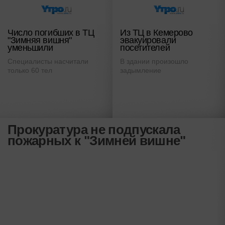
Число погибших в ТЦ
Из ТЦ в Кемерово
"Зимняя вишня"
эвакуировали
уменьшили
посетителей
Специалисты насчитали
В здании произошло
только 60 тел
задымление
Прокуратура не подпускала
пожарных к "Зимней вишне"