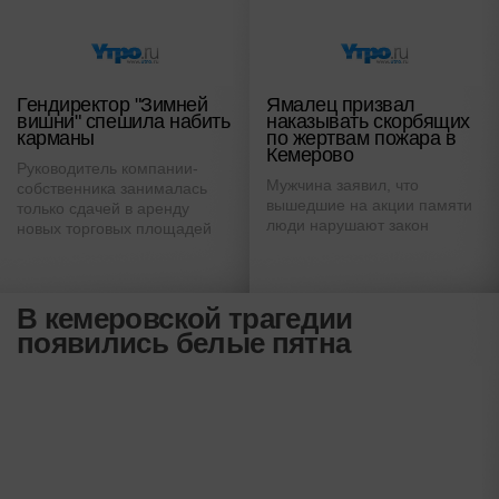
Гендиректор "Зимней
Ямалец призвал
вишни" спешила набить
наказывать скорбящих
карманы
по жертвам пожара в
Кемерово
Руководитель компании-
Мужчина заявил, что
собственника занималась
вышедшие на акции памяти
только сдачей в аренду
люди нарушают закон
новых торговых площадей
В кемеровской трагедии
появились белые пятна