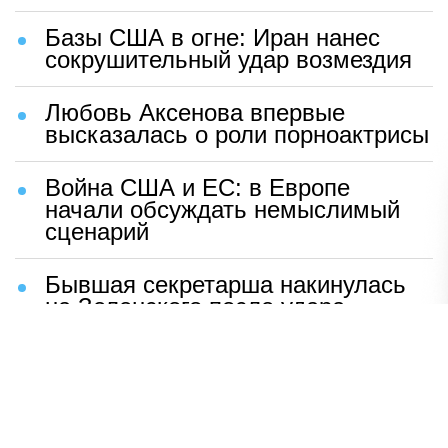
Базы США в огне: Иран нанес
сокрушительный удар возмездия
Любовь Аксенова впервые
высказалась о роли порноактрисы
Война США и ЕС: в Европе
начали обсуждать немыслимый
сценарий
Бывшая секретарша накинулась
на Зеленского после удара
возмездия ВС РФ
В Москве назвали ключевой
фактор завершения СВО